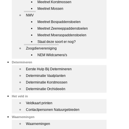
Meetnet Korstmossen
Meetnet Mossen
NMV
Meetnet Bospaddenstoelen
Meetnet Zeereeppaddenstoelen
Meetnet Moeraspaddenstoelen
Staat deze soort er nog?
Zoogdiervereniging
NEM Wildcamera's
Determineren
Eerste Hulp Bij Determineren
Determinatie Vaatplanten
Determinatie Korstmossen
Determinatie Orchideeën
Het veld in
Veldkaart printen
Contactpersonen Natuurgebieden
Waarnemingen
Waarnemingen