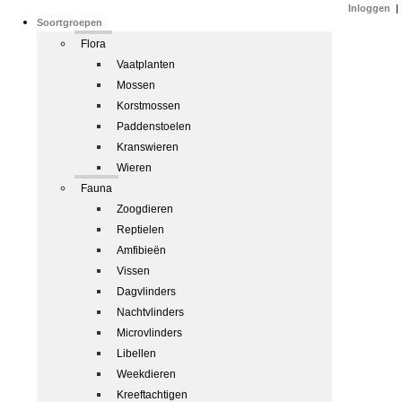
Inloggen
|
Soortgroepen
Flora
Vaatplanten
Mossen
Korstmossen
Paddenstoelen
Kranswieren
Wieren
Fauna
Zoogdieren
Reptielen
Amfibieën
Vissen
Dagvlinders
Nachtvlinders
Microvlinders
Libellen
Weekdieren
Kreeftachtigen