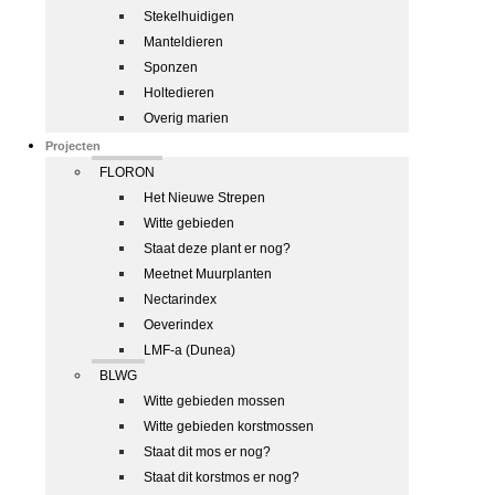
Stekelhuidigen
Manteldieren
Sponzen
Holtedieren
Overig marien
Projecten
FLORON
Het Nieuwe Strepen
Witte gebieden
Staat deze plant er nog?
Meetnet Muurplanten
Nectarindex
Oeverindex
LMF-a (Dunea)
BLWG
Witte gebieden mossen
Witte gebieden korstmossen
Staat dit mos er nog?
Staat dit korstmos er nog?