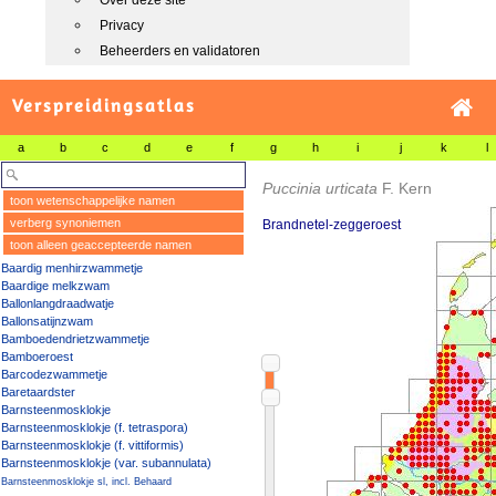
Over deze site
Privacy
Beheerders en validatoren
Verspreidingsatlas
a
b
c
d
e
f
g
h
i
j
k
l
Puccinia urticata
F. Kern
toon wetenschappelijke namen
verberg synoniemen
Brandnetel-zeggeroest
toon alleen geaccepteerde namen
Baardig menhirzwammetje
Baardige melkzwam
Ballonlangdraadwatje
Ballonsatijnzwam
Bamboedendrietzwammetje
Bamboeroest
Barcodezwammetje
Baretaardster
Barnsteenmosklokje
Barnsteenmosklokje (f. tetraspora)
Barnsteenmosklokje (f. vittiformis)
Barnsteenmosklokje (var. subannulata)
Barnsteenmosklokje sl, incl. Behaard