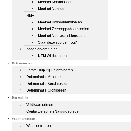
Meetnet Korstmossen
Meetnet Mossen
NMV
Meetnet Bospaddenstoelen
Meetnet Zeereeppaddenstoelen
Meetnet Moeraspaddenstoelen
Staat deze soort er nog?
Zoogdiervereniging
NEM Wildcamera's
Determineren
Eerste Hulp Bij Determineren
Determinatie Vaatplanten
Determinatie Korstmossen
Determinatie Orchideeën
Het veld in
Veldkaart printen
Contactpersonen Natuurgebieden
Waarnemingen
Waarnemingen