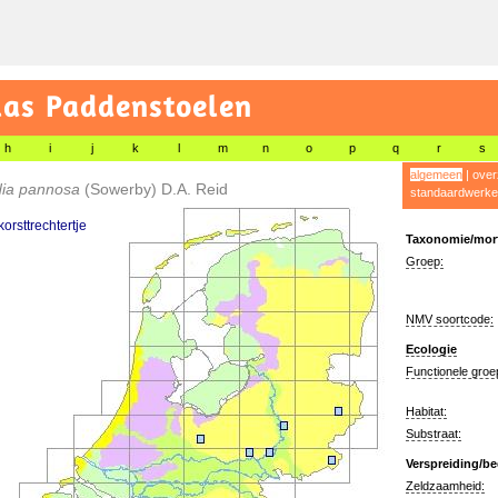
las Paddenstoelen
h
i
j
k
l
m
n
o
p
q
r
s
algemeen
|
over
dia pannosa
(Sowerby) D.A. Reid
standaardwerke
orsttrechtertje
Taxonomie/morf
Groep:
NMV soortcode:
Ecologie
Functionele groe
Habitat:
Substraat:
Verspreiding/be
Zeldzaamheid: