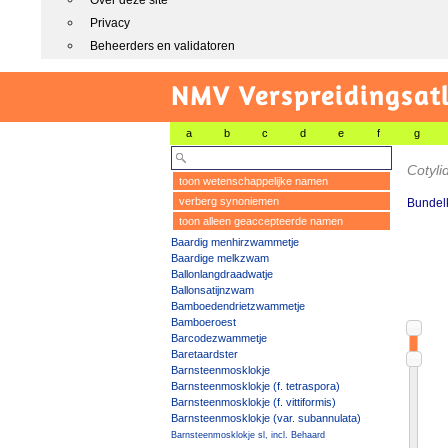
Over deze site
Privacy
Beheerders en validatoren
NMV Verspreidingsat
a
b
c
d
e
f
g
Cotyli
toon wetenschappelijke namen
verberg synoniemen
Bundelk
toon alleen geaccepteerde namen
Baardig menhirzwammetje
Baardige melkzwam
Ballonlangdraadwatje
Ballonsatijnzwam
Bamboedendrietzwammetje
Bamboeroest
Barcodezwammetje
Baretaardster
Barnsteenmosklokje
Barnsteenmosklokje (f. tetraspora)
Barnsteenmosklokje (f. vittiformis)
Barnsteenmosklokje (var. subannulata)
Barnsteenmosklokje sl, incl. Behaard