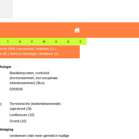
t
u
v
w
x
y
z
zicht 1995
|
taxonomie
|
artikelen (1)
|
n (6)
|
trend en fenologie
|
feedback (0)
ologie
Basidiomyceten, corticioïd
(korstzwammen, incl resupinate
stekelzwammen) (Bco)
0293030
p:
Terrestrische (bodembewonende)
saprotroof (St)
Loofbossen (10)
Grond (10)
dreiging
verdwenen (niet meer gemeld in huidige