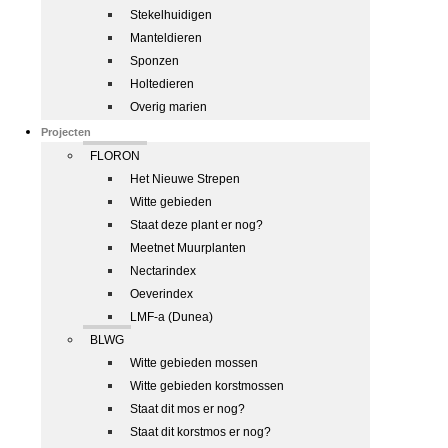
Stekelhuidigen
Manteldieren
Sponzen
Holtedieren
Overig marien
Projecten
FLORON
Het Nieuwe Strepen
Witte gebieden
Staat deze plant er nog?
Meetnet Muurplanten
Nectarindex
Oeverindex
LMF-a (Dunea)
BLWG
Witte gebieden mossen
Witte gebieden korstmossen
Staat dit mos er nog?
Staat dit korstmos er nog?