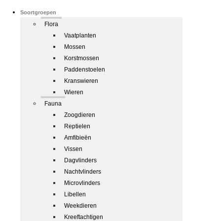
Soortgroepen
Flora
Vaatplanten
Mossen
Korstmossen
Paddenstoelen
Kranswieren
Wieren
Fauna
Zoogdieren
Reptielen
Amfibieën
Vissen
Dagvlinders
Nachtvlinders
Microvlinders
Libellen
Weekdieren
Kreeftachtigen