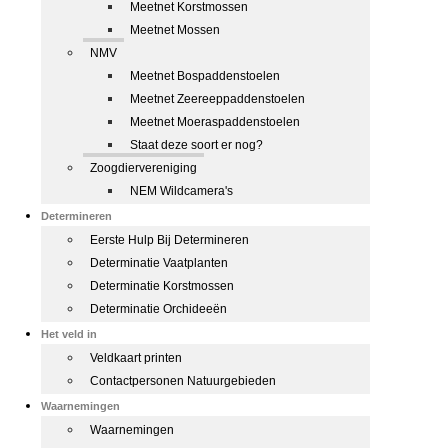
Meetnet Korstmossen
Meetnet Mossen
NMV
Meetnet Bospaddenstoelen
Meetnet Zeereeppaddenstoelen
Meetnet Moeraspaddenstoelen
Staat deze soort er nog?
Zoogdiervereniging
NEM Wildcamera's
Determineren
Eerste Hulp Bij Determineren
Determinatie Vaatplanten
Determinatie Korstmossen
Determinatie Orchideeën
Het veld in
Veldkaart printen
Contactpersonen Natuurgebieden
Waarnemingen
Waarnemingen