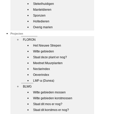
Stekelhuidigen
Manteldieren
Sponzen
Holtedieren
Overig marien
Projecten
FLORON
Het Nieuwe Strepen
Witte gebieden
Staat deze plant er nog?
Meetnet Muurplanten
Nectarindex
Oeverindex
LMF-a (Dunea)
BLWG
Witte gebieden mossen
Witte gebieden korstmossen
Staat dit mos er nog?
Staat dit korstmos er nog?