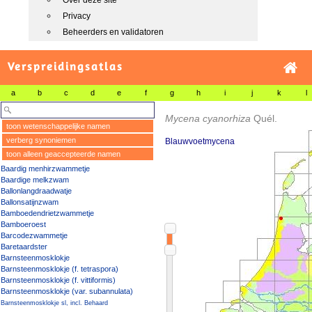
Over deze site
Privacy
Beheerders en validatoren
Verspreidingsatlas
a
b
c
d
e
f
g
h
i
j
k
l
Mycena cyanorhiza
Quél.
toon wetenschappelijke namen
verberg synoniemen
Blauwvoetmycena
toon alleen geaccepteerde namen
Baardig menhirzwammetje
Baardige melkzwam
Ballonlangdraadwatje
Ballonsatijnzwam
Bamboedendrietzwammetje
Bamboeroest
Barcodezwammetje
Baretaardster
Barnsteenmosklokje
Barnsteenmosklokje (f. tetraspora)
Barnsteenmosklokje (f. vittiformis)
Barnsteenmosklokje (var. subannulata)
Barnsteenmosklokje sl, incl. Behaard