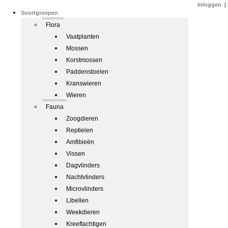
Inloggen
|
Soortgroepen
Flora
Vaatplanten
Mossen
Korstmossen
Paddenstoelen
Kranswieren
Wieren
Fauna
Zoogdieren
Reptielen
Amfibieën
Vissen
Dagvlinders
Nachtvlinders
Microvlinders
Libellen
Weekdieren
Kreeftachtigen