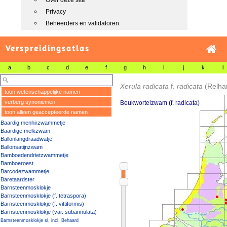
Over deze site
Privacy
Beheerders en validatoren
Verspreidingsatlas
a
b
c
d
e
f
g
h
i
j
k
l
Xerula radicata
f.
radicata
(Relha
toon wetenschappelijke namen
verberg synoniemen
Beukwortelzwam (f. radicata)
toon alleen geaccepteerde namen
Baardig menhirzwammetje
Baardige melkzwam
Ballonlangdraadwatje
Ballonsatijnzwam
Bamboedendrietzwammetje
Bamboeroest
Barcodezwammetje
Baretaardster
Barnsteenmosklokje
Barnsteenmosklokje (f. tetraspora)
Barnsteenmosklokje (f. vittiformis)
Barnsteenmosklokje (var. subannulata)
Barnsteenmosklokje sl, incl. Behaard