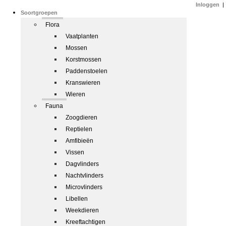
Inloggen
|
Soortgroepen
Flora
Vaatplanten
Mossen
Korstmossen
Paddenstoelen
Kranswieren
Wieren
Fauna
Zoogdieren
Reptielen
Amfibieën
Vissen
Dagvlinders
Nachtvlinders
Microvlinders
Libellen
Weekdieren
Kreeftachtigen