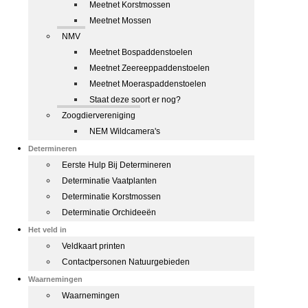
Meetnet Korstmossen
Meetnet Mossen
NMV
Meetnet Bospaddenstoelen
Meetnet Zeereeppaddenstoelen
Meetnet Moeraspaddenstoelen
Staat deze soort er nog?
Zoogdiervereniging
NEM Wildcamera's
Determineren
Eerste Hulp Bij Determineren
Determinatie Vaatplanten
Determinatie Korstmossen
Determinatie Orchideeën
Het veld in
Veldkaart printen
Contactpersonen Natuurgebieden
Waarnemingen
Waarnemingen