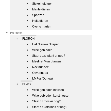
Stekelhuidigen
Manteldieren
Sponzen
Holtedieren
Overig marien
Projecten
FLORON
Het Nieuwe Strepen
Witte gebieden
Staat deze plant er nog?
Meetnet Muurplanten
Nectarindex
Oeverindex
LMF-a (Dunea)
BLWG
Witte gebieden mossen
Witte gebieden korstmossen
Staat dit mos er nog?
Staat dit korstmos er nog?