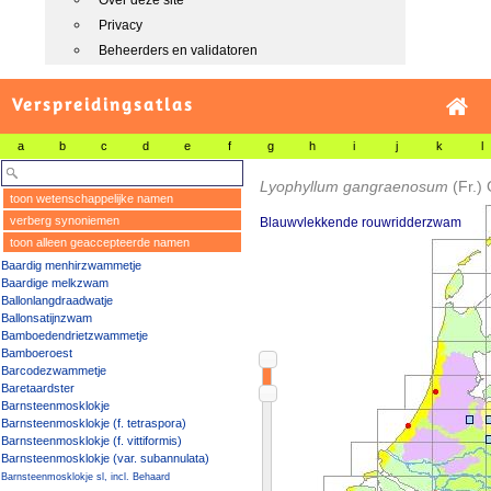
Over deze site
Privacy
Beheerders en validatoren
Verspreidingsatlas
a
b
c
d
e
f
g
h
i
j
k
l
Lyophyllum gangraenosum
(Fr.)
toon wetenschappelijke namen
verberg synoniemen
Blauwvlekkende rouwridderzwam
toon alleen geaccepteerde namen
Baardig menhirzwammetje
Baardige melkzwam
Ballonlangdraadwatje
Ballonsatijnzwam
Bamboedendrietzwammetje
Bamboeroest
Barcodezwammetje
Baretaardster
Barnsteenmosklokje
Barnsteenmosklokje (f. tetraspora)
Barnsteenmosklokje (f. vittiformis)
Barnsteenmosklokje (var. subannulata)
Barnsteenmosklokje sl, incl. Behaard