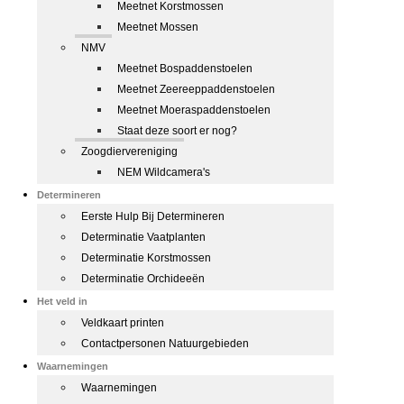
Meetnet Korstmossen
Meetnet Mossen
NMV
Meetnet Bospaddenstoelen
Meetnet Zeereeppaddenstoelen
Meetnet Moeraspaddenstoelen
Staat deze soort er nog?
Zoogdiervereniging
NEM Wildcamera's
Determineren
Eerste Hulp Bij Determineren
Determinatie Vaatplanten
Determinatie Korstmossen
Determinatie Orchideeën
Het veld in
Veldkaart printen
Contactpersonen Natuurgebieden
Waarnemingen
Waarnemingen