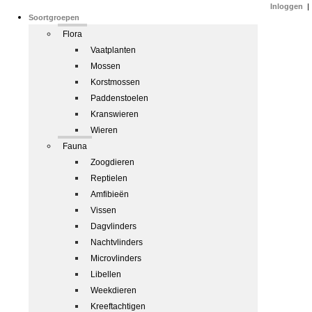
Inloggen
|
Soortgroepen
Flora
Vaatplanten
Mossen
Korstmossen
Paddenstoelen
Kranswieren
Wieren
Fauna
Zoogdieren
Reptielen
Amfibieën
Vissen
Dagvlinders
Nachtvlinders
Microvlinders
Libellen
Weekdieren
Kreeftachtigen