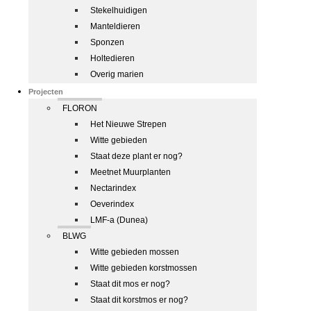
Stekelhuidigen
Manteldieren
Sponzen
Holtedieren
Overig marien
Projecten
FLORON
Het Nieuwe Strepen
Witte gebieden
Staat deze plant er nog?
Meetnet Muurplanten
Nectarindex
Oeverindex
LMF-a (Dunea)
BLWG
Witte gebieden mossen
Witte gebieden korstmossen
Staat dit mos er nog?
Staat dit korstmos er nog?