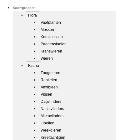
Soortgroepen
Flora
Vaatplanten
Mossen
Korstmossen
Paddenstoelen
Kranswieren
Wieren
Fauna
Zoogdieren
Reptielen
Amfibieën
Vissen
Dagvlinders
Nachtvlinders
Microvlinders
Libellen
Weekdieren
Kreeftachtigen