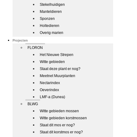
Stekelhuidigen
Manteldieren
Sponzen
Holtedieren
Overig marien
Projecten
FLORON
Het Nieuwe Strepen
Witte gebieden
Staat deze plant er nog?
Meetnet Muurplanten
Nectarindex
Oeverindex
LMF-a (Dunea)
BLWG
Witte gebieden mossen
Witte gebieden korstmossen
Staat dit mos er nog?
Staat dit korstmos er nog?