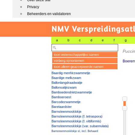
Over deze site
Privacy
Beheerders en validatoren
NMV Verspreidingsat
a
b
c
d
e
f
g
Puccin
toon wetenschappelijke namen
verberg synoniemen
Boeren
toon alleen geaccepteerde namen
Baardig menhirzwammetje
Baardige melkzwam
Ballonlangdraadwatje
Ballonsatijnzwam
Bamboedendrietzwammetje
Bamboeroest
Barcodezwammetje
Baretaardster
Barnsteenmosklokje
Barnsteenmosklokje (f. tetraspora)
Barnsteenmosklokje (f. vittiformis)
Barnsteenmosklokje (var. subannulata)
Barnsteenmosklokje sl, incl. Behaard