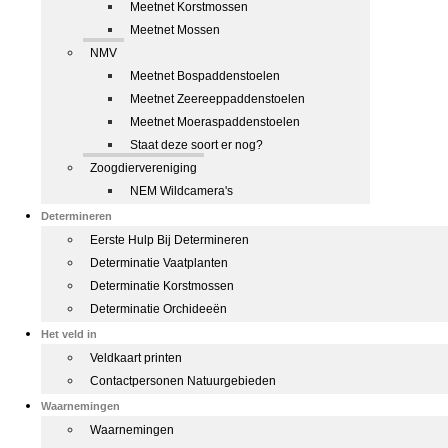
Meetnet Korstmossen
Meetnet Mossen
NMV
Meetnet Bospaddenstoelen
Meetnet Zeereeppaddenstoelen
Meetnet Moeraspaddenstoelen
Staat deze soort er nog?
Zoogdiervereniging
NEM Wildcamera's
Determineren
Eerste Hulp Bij Determineren
Determinatie Vaatplanten
Determinatie Korstmossen
Determinatie Orchideeën
Het veld in
Veldkaart printen
Contactpersonen Natuurgebieden
Waarnemingen
Waarnemingen