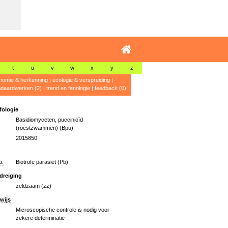
t
u
v
w
x
y
z
nomie & herkenning
|
ecologie & verspreiding
|
ndaardwerken (2)
|
trend en fenologie
|
feedback (0)
ologie
Basidiomyceten, puccinioïd
(roestzwammen) (Bpu)
2015850
p:
Biotrofe parasiet (Pb)
dreiging
zeldzaam (zz)
wijs
Microscopische controle is nodig voor
zekere determinatie