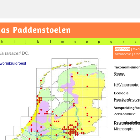
las Paddenstoelen
h
i
j
k
l
m
n
o
p
q
r
s
algemeen
|
taxo
ia tanaceti
DC.
taxonomie
|
sta
wormkruidroest
Taxonomie/morf
Groep:
NMV soortcode:
Ecologie
Functionele groe
Verspreiding/be
Zeldzaamheid:
Determinatie/be
Microscopie: