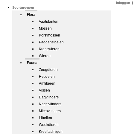
Inloggen
|
Soortgroepen
Flora
Vaatplanten
Mossen
Korstmossen
Paddenstoelen
Kranswieren
Wieren
Fauna
Zoogdieren
Reptielen
Amfibieën
Vissen
Dagvlinders
Nachtvlinders
Microvlinders
Libellen
Weekdieren
Kreeftachtigen