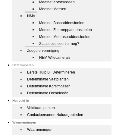
Meetnet Korstmossen
Meetnet Mossen
NMV
Meetnet Bospaddenstoelen
Meetnet Zeereeppaddenstoelen
Meetnet Moeraspaddenstoelen
Staat deze soort er nog?
Zoogdiervereniging
NEM Wildcamera's
Determineren
Eerste Hulp Bij Determineren
Determinatie Vaatplanten
Determinatie Korstmossen
Determinatie Orchideeën
Het veld in
Veldkaart printen
Contactpersonen Natuurgebieden
Waarnemingen
Waarnemingen