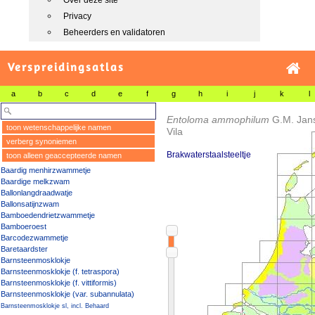
Over deze site
Privacy
Beheerders en validatoren
Verspreidingsatlas
a
b
c
d
e
f
g
h
i
j
k
l
Entoloma ammophilum
G.M. Jan
toon wetenschappelijke namen
Vila
verberg synoniemen
Brakwaterstaalsteeltje
toon alleen geaccepteerde namen
Baardig menhirzwammetje
Baardige melkzwam
Ballonlangdraadwatje
Ballonsatijnzwam
Bamboedendrietzwammetje
Bamboeroest
Barcodezwammetje
Baretaardster
Barnsteenmosklokje
Barnsteenmosklokje (f. tetraspora)
Barnsteenmosklokje (f. vittiformis)
Barnsteenmosklokje (var. subannulata)
Barnsteenmosklokje sl, incl. Behaard