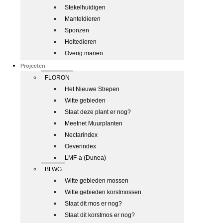
Stekelhuidigen
Manteldieren
Sponzen
Holtedieren
Overig marien
Projecten
FLORON
Het Nieuwe Strepen
Witte gebieden
Staat deze plant er nog?
Meetnet Muurplanten
Nectarindex
Oeverindex
LMF-a (Dunea)
BLWG
Witte gebieden mossen
Witte gebieden korstmossen
Staat dit mos er nog?
Staat dit korstmos er nog?