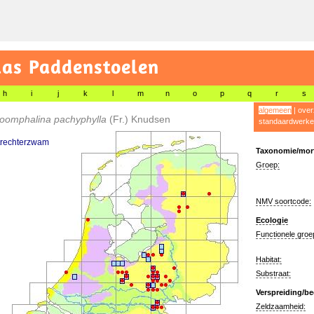
las Paddenstoelen
h
i
j
k
l
m
n
o
p
q
r
s
algemeen
|
over
oomphalina pachyphylla
(Fr.) Knudsen
standaardwerke
 trechterzwam
Taxonomie/morf
Groep:
NMV soortcode:
Ecologie
Functionele groe
Habitat:
Substraat:
Verspreiding/be
Zeldzaamheid: