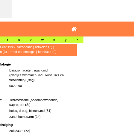
t
u
v
w
x
y
z
zicht 1995
|
taxonomie
|
artikelen (2)
|
n (3)
|
trend en fenologie
|
feedback (0)
ologie
Basidiomyceten, agaricoïd
(plaatjeszwammen, incl. Russula’s en
verwanten) (Bag)
0022290
p:
Terrestrische (bodembewonende)
saprotroof (St)
heide, droog, binnenland (51)
zand, humusarm (14)
dreiging
zeldzaam (zz)