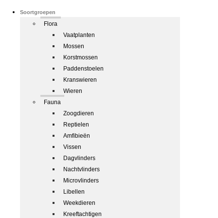
Soortgroepen
Flora
Vaatplanten
Mossen
Korstmossen
Paddenstoelen
Kranswieren
Wieren
Fauna
Zoogdieren
Reptielen
Amfibieën
Vissen
Dagvlinders
Nachtvlinders
Microvlinders
Libellen
Weekdieren
Kreeftachtigen