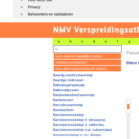
Over deze site
Privacy
Beheerders en validatoren
NMV Verspreidingsat
a
b
c
d
e
f
g
Pseud
toon wetenschappelijke namen
verberg synoniemen
Bittere
toon alleen geaccepteerde namen
Baardig menhirzwammetje
Baardige melkzwam
Ballonlangdraadwatje
Ballonsatijnzwam
Bamboedendrietzwammetje
Bamboeroest
Barcodezwammetje
Baretaardster
Barnsteenmosklokje
Barnsteenmosklokje (f. tetraspora)
Barnsteenmosklokje (f. vittiformis)
Barnsteenmosklokje (var. subannulata)
Barnsteenmosklokje sl, incl. Behaard