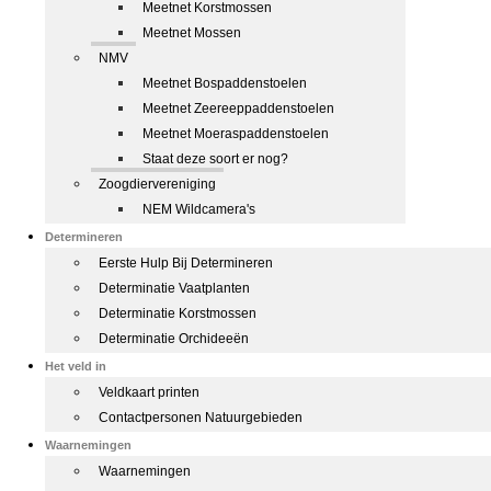
Meetnet Korstmossen
Meetnet Mossen
NMV
Meetnet Bospaddenstoelen
Meetnet Zeereeppaddenstoelen
Meetnet Moeraspaddenstoelen
Staat deze soort er nog?
Zoogdiervereniging
NEM Wildcamera's
Determineren
Eerste Hulp Bij Determineren
Determinatie Vaatplanten
Determinatie Korstmossen
Determinatie Orchideeën
Het veld in
Veldkaart printen
Contactpersonen Natuurgebieden
Waarnemingen
Waarnemingen