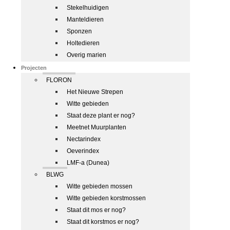
Stekelhuidigen
Manteldieren
Sponzen
Holtedieren
Overig marien
Projecten
FLORON
Het Nieuwe Strepen
Witte gebieden
Staat deze plant er nog?
Meetnet Muurplanten
Nectarindex
Oeverindex
LMF-a (Dunea)
BLWG
Witte gebieden mossen
Witte gebieden korstmossen
Staat dit mos er nog?
Staat dit korstmos er nog?