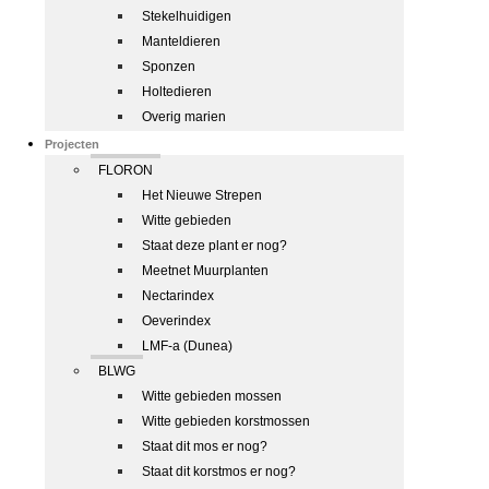
Stekelhuidigen
Manteldieren
Sponzen
Holtedieren
Overig marien
Projecten
FLORON
Het Nieuwe Strepen
Witte gebieden
Staat deze plant er nog?
Meetnet Muurplanten
Nectarindex
Oeverindex
LMF-a (Dunea)
BLWG
Witte gebieden mossen
Witte gebieden korstmossen
Staat dit mos er nog?
Staat dit korstmos er nog?