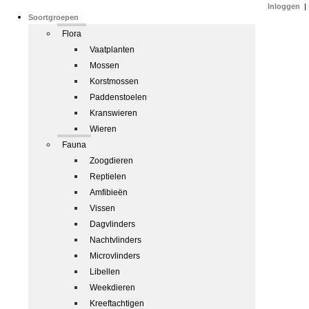
Inloggen
|
Soortgroepen
Flora
Vaatplanten
Mossen
Korstmossen
Paddenstoelen
Kranswieren
Wieren
Fauna
Zoogdieren
Reptielen
Amfibieën
Vissen
Dagvlinders
Nachtvlinders
Microvlinders
Libellen
Weekdieren
Kreeftachtigen