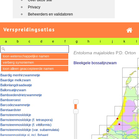
Over deze site
Privacy
Beheerders en validatoren
Verspreidingsatlas
a
b
c
d
e
f
g
h
i
j
k
l
Entoloma majaloides
P.D. Orton
toon wetenschappelijke namen
verberg synoniemen
Bleekgele bossatijnzwam
toon alleen geaccepteerde namen
Baardig menhirzwammetje
Baardige melkzwam
Ballonlangdraadwatje
Ballonsatijnzwam
Bamboedendrietzwammetje
Bamboeroest
Barcodezwammetje
Baretaardster
Barnsteenmosklokje
Barnsteenmosklokje (f. tetraspora)
Barnsteenmosklokje (f. vittiformis)
Barnsteenmosklokje (var. subannulata)
Barnsteenmosklokje sl, incl. Behaard