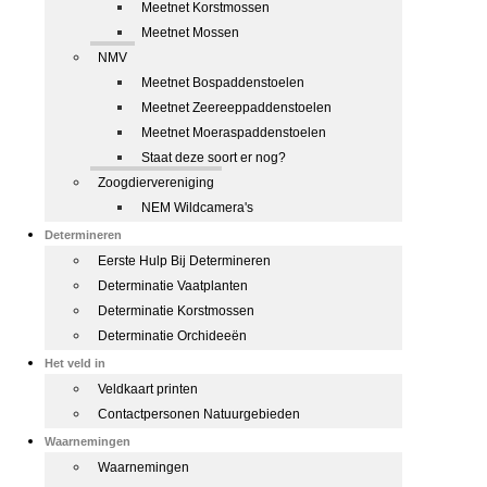
Meetnet Korstmossen
Meetnet Mossen
NMV
Meetnet Bospaddenstoelen
Meetnet Zeereeppaddenstoelen
Meetnet Moeraspaddenstoelen
Staat deze soort er nog?
Zoogdiervereniging
NEM Wildcamera's
Determineren
Eerste Hulp Bij Determineren
Determinatie Vaatplanten
Determinatie Korstmossen
Determinatie Orchideeën
Het veld in
Veldkaart printen
Contactpersonen Natuurgebieden
Waarnemingen
Waarnemingen