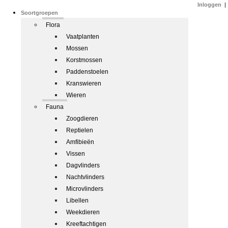
Inloggen
|
Soortgroepen
Flora
Vaatplanten
Mossen
Korstmossen
Paddenstoelen
Kranswieren
Wieren
Fauna
Zoogdieren
Reptielen
Amfibieën
Vissen
Dagvlinders
Nachtvlinders
Microvlinders
Libellen
Weekdieren
Kreeftachtigen