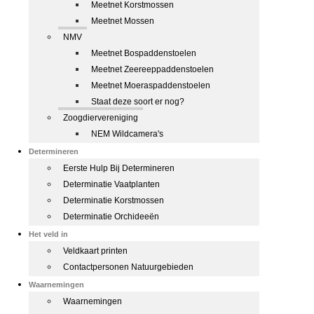
Meetnet Korstmossen
Meetnet Mossen
NMV
Meetnet Bospaddenstoelen
Meetnet Zeereeppaddenstoelen
Meetnet Moeraspaddenstoelen
Staat deze soort er nog?
Zoogdiervereniging
NEM Wildcamera's
Determineren
Eerste Hulp Bij Determineren
Determinatie Vaatplanten
Determinatie Korstmossen
Determinatie Orchideeën
Het veld in
Veldkaart printen
Contactpersonen Natuurgebieden
Waarnemingen
Waarnemingen