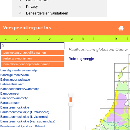
Over deze site
Privacy
Beheerders en validatoren
Verspreidingsatlas
a
b
c
d
e
f
g
h
i
j
k
l
Paullicorticium globosum
Oberw.
toon wetenschappelijke namen
verberg synoniemen
Bolcellig veegje
toon alleen geaccepteerde namen
Baardig menhirzwammetje
Baardige melkzwam
Ballonlangdraadwatje
Ballonsatijnzwam
Bamboedendrietzwammetje
Bamboeroest
Barcodezwammetje
Baretaardster
Barnsteenmosklokje
Barnsteenmosklokje (f. tetraspora)
Barnsteenmosklokje (f. vittiformis)
Barnsteenmosklokje (var. subannulata)
Barnsteenmosklokje sl, incl. Behaard