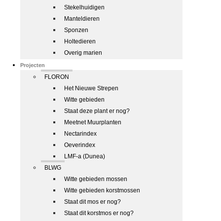
Stekelhuidigen
Manteldieren
Sponzen
Holtedieren
Overig marien
Projecten
FLORON
Het Nieuwe Strepen
Witte gebieden
Staat deze plant er nog?
Meetnet Muurplanten
Nectarindex
Oeverindex
LMF-a (Dunea)
BLWG
Witte gebieden mossen
Witte gebieden korstmossen
Staat dit mos er nog?
Staat dit korstmos er nog?