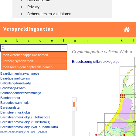
Over deze site
Privacy
Beheerders en validatoren
Verspreidingsatlas
a
b
c
d
e
f
g
h
i
j
k
l
Cryptodiaporthe salicina
Wehm.
toon wetenschappelijke namen
verberg synoniemen
Breedsporig uitbreekkogeltje
toon alleen geaccepteerde namen
Baardig menhirzwammetje
Baardige melkzwam
Ballonlangdraadwatje
Ballonsatijnzwam
Bamboedendrietzwammetje
Bamboeroest
Barcodezwammetje
Baretaardster
Barnsteenmosklokje
Barnsteenmosklokje (f. tetraspora)
Barnsteenmosklokje (f. vittiformis)
Barnsteenmosklokje (var. subannulata)
Barnsteenmosklokje sl, incl. Behaard