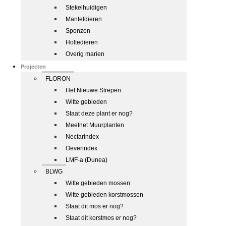
Stekelhuidigen
Manteldieren
Sponzen
Holtedieren
Overig marien
Projecten
FLORON
Het Nieuwe Strepen
Witte gebieden
Staat deze plant er nog?
Meetnet Muurplanten
Nectarindex
Oeverindex
LMF-a (Dunea)
BLWG
Witte gebieden mossen
Witte gebieden korstmossen
Staat dit mos er nog?
Staat dit korstmos er nog?