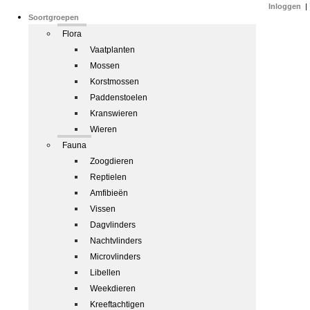
Inloggen
|
Soortgroepen
Flora
Vaatplanten
Mossen
Korstmossen
Paddenstoelen
Kranswieren
Wieren
Fauna
Zoogdieren
Reptielen
Amfibieën
Vissen
Dagvlinders
Nachtvlinders
Microvlinders
Libellen
Weekdieren
Kreeftachtigen