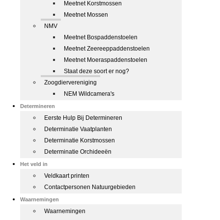
Meetnet Korstmossen
Meetnet Mossen
NMV
Meetnet Bospaddenstoelen
Meetnet Zeereeppaddenstoelen
Meetnet Moeraspaddenstoelen
Staat deze soort er nog?
Zoogdiervereniging
NEM Wildcamera's
Determineren
Eerste Hulp Bij Determineren
Determinatie Vaatplanten
Determinatie Korstmossen
Determinatie Orchideeën
Het veld in
Veldkaart printen
Contactpersonen Natuurgebieden
Waarnemingen
Waarnemingen