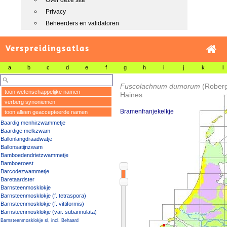
Over deze site
Privacy
Beheerders en validatoren
Verspreidingsatlas
a
b
c
d
e
f
g
h
i
j
k
l
Fuscolachnum dumorum
(Roberg
toon wetenschappelijke namen
Haines
verberg synoniemen
Bramenfranjekelkje
toon alleen geaccepteerde namen
Baardig menhirzwammetje
Baardige melkzwam
Ballonlangdraadwatje
Ballonsatijnzwam
Bamboedendrietzwammetje
Bamboeroest
Barcodezwammetje
Baretaardster
Barnsteenmosklokje
Barnsteenmosklokje (f. tetraspora)
Barnsteenmosklokje (f. vittiformis)
Barnsteenmosklokje (var. subannulata)
Barnsteenmosklokje sl, incl. Behaard