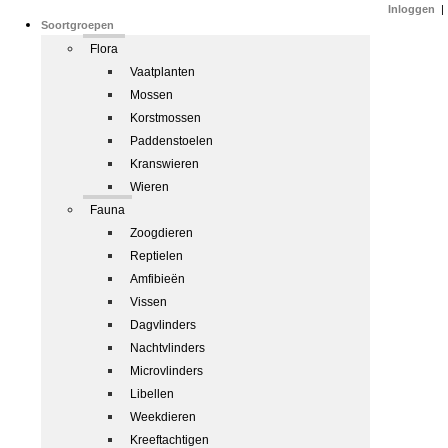
Inloggen
|
Soortgroepen
Flora
Vaatplanten
Mossen
Korstmossen
Paddenstoelen
Kranswieren
Wieren
Fauna
Zoogdieren
Reptielen
Amfibieën
Vissen
Dagvlinders
Nachtvlinders
Microvlinders
Libellen
Weekdieren
Kreeftachtigen