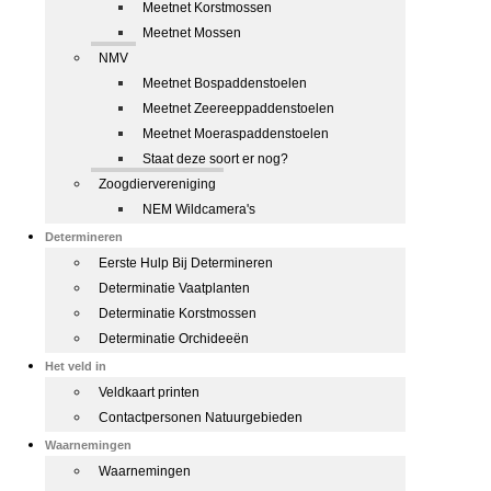
Meetnet Korstmossen
Meetnet Mossen
NMV
Meetnet Bospaddenstoelen
Meetnet Zeereeppaddenstoelen
Meetnet Moeraspaddenstoelen
Staat deze soort er nog?
Zoogdiervereniging
NEM Wildcamera's
Determineren
Eerste Hulp Bij Determineren
Determinatie Vaatplanten
Determinatie Korstmossen
Determinatie Orchideeën
Het veld in
Veldkaart printen
Contactpersonen Natuurgebieden
Waarnemingen
Waarnemingen