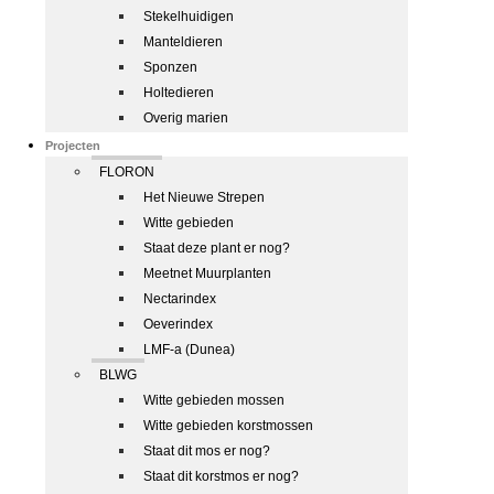
Stekelhuidigen
Manteldieren
Sponzen
Holtedieren
Overig marien
Projecten
FLORON
Het Nieuwe Strepen
Witte gebieden
Staat deze plant er nog?
Meetnet Muurplanten
Nectarindex
Oeverindex
LMF-a (Dunea)
BLWG
Witte gebieden mossen
Witte gebieden korstmossen
Staat dit mos er nog?
Staat dit korstmos er nog?