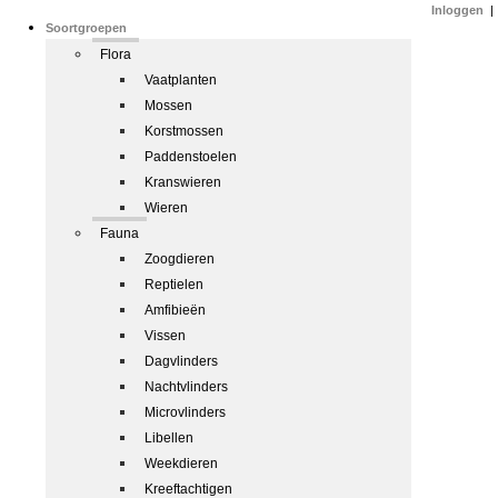
Inloggen
|
Soortgroepen
Flora
Vaatplanten
Mossen
Korstmossen
Paddenstoelen
Kranswieren
Wieren
Fauna
Zoogdieren
Reptielen
Amfibieën
Vissen
Dagvlinders
Nachtvlinders
Microvlinders
Libellen
Weekdieren
Kreeftachtigen