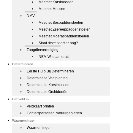
Meetnet Korstmossen
Meetnet Mossen
NMV
Meetnet Bospaddenstoelen
Meetnet Zeereeppaddenstoelen
Meetnet Moeraspaddenstoelen
Staat deze soort er nog?
Zoogdiervereniging
NEM Wildcamera's
Determineren
Eerste Hulp Bij Determineren
Determinatie Vaatplanten
Determinatie Korstmossen
Determinatie Orchideeën
Het veld in
Veldkaart printen
Contactpersonen Natuurgebieden
Waarnemingen
Waarnemingen