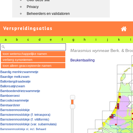
Over deze site
Privacy
Beheerders en validatoren
Verspreidingsatlas
a
b
c
d
e
f
g
h
i
j
k
l
Marasmius wynneae
Berk. & Br
toon wetenschappelijke namen
verberg synoniemen
Beukentaailing
toon alleen geaccepteerde namen
Baardig menhirzwammetje
Baardige melkzwam
Ballonlangdraadwatje
Ballonsatijnzwam
Bamboedendrietzwammetje
Bamboeroest
Barcodezwammetje
Baretaardster
Barnsteenmosklokje
Barnsteenmosklokje (f. tetraspora)
Barnsteenmosklokje (f. vittiformis)
Barnsteenmosklokje (var. subannulata)
Barnsteenmosklokje sl, incl. Behaard