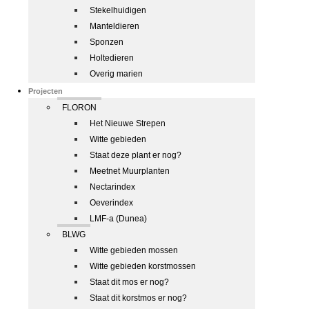
Stekelhuidigen
Manteldieren
Sponzen
Holtedieren
Overig marien
Projecten
FLORON
Het Nieuwe Strepen
Witte gebieden
Staat deze plant er nog?
Meetnet Muurplanten
Nectarindex
Oeverindex
LMF-a (Dunea)
BLWG
Witte gebieden mossen
Witte gebieden korstmossen
Staat dit mos er nog?
Staat dit korstmos er nog?