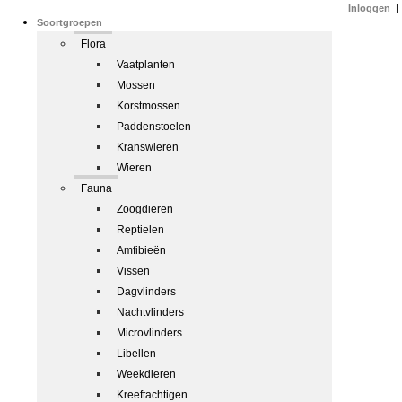
Inloggen
|
Soortgroepen
Flora
Vaatplanten
Mossen
Korstmossen
Paddenstoelen
Kranswieren
Wieren
Fauna
Zoogdieren
Reptielen
Amfibieën
Vissen
Dagvlinders
Nachtvlinders
Microvlinders
Libellen
Weekdieren
Kreeftachtigen