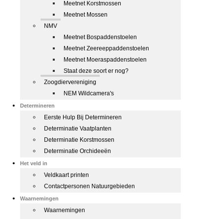
Meetnet Korstmossen
Meetnet Mossen
NMV
Meetnet Bospaddenstoelen
Meetnet Zeereeppaddenstoelen
Meetnet Moeraspaddenstoelen
Staat deze soort er nog?
Zoogdiervereniging
NEM Wildcamera's
Determineren
Eerste Hulp Bij Determineren
Determinatie Vaatplanten
Determinatie Korstmossen
Determinatie Orchideeën
Het veld in
Veldkaart printen
Contactpersonen Natuurgebieden
Waarnemingen
Waarnemingen