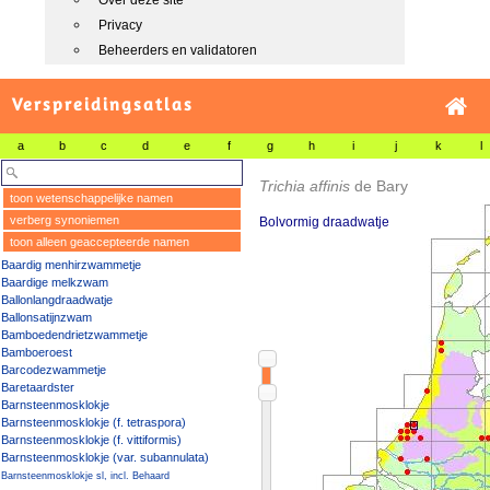
Over deze site
Privacy
Beheerders en validatoren
Verspreidingsatlas
a
b
c
d
e
f
g
h
i
j
k
l
Trichia affinis
de Bary
toon wetenschappelijke namen
verberg synoniemen
Bolvormig draadwatje
toon alleen geaccepteerde namen
Baardig menhirzwammetje
Baardige melkzwam
Ballonlangdraadwatje
Ballonsatijnzwam
Bamboedendrietzwammetje
Bamboeroest
Barcodezwammetje
Baretaardster
Barnsteenmosklokje
Barnsteenmosklokje (f. tetraspora)
Barnsteenmosklokje (f. vittiformis)
Barnsteenmosklokje (var. subannulata)
Barnsteenmosklokje sl, incl. Behaard