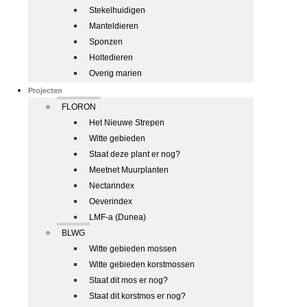
Stekelhuidigen
Manteldieren
Sponzen
Holtedieren
Overig marien
Projecten
FLORON
Het Nieuwe Strepen
Witte gebieden
Staat deze plant er nog?
Meetnet Muurplanten
Nectarindex
Oeverindex
LMF-a (Dunea)
BLWG
Witte gebieden mossen
Witte gebieden korstmossen
Staat dit mos er nog?
Staat dit korstmos er nog?