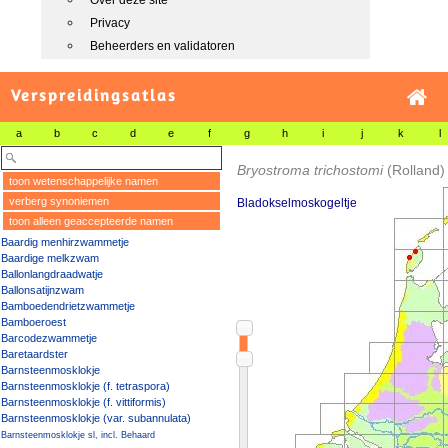
Over deze site
Privacy
Beheerders en validatoren
Verspreidingsatlas
a
b
c
d
e
f
g
h
i
j
k
l
Bryostroma trichostomi
(Rolland)
toon wetenschappelijke namen
verberg synoniemen
Bladokselmoskogeltje
toon alleen geaccepteerde namen
Baardig menhirzwammetje
Baardige melkzwam
Ballonlangdraadwatje
Ballonsatijnzwam
Bamboedendrietzwammetje
Bamboeroest
Barcodezwammetje
Baretaardster
Barnsteenmosklokje
Barnsteenmosklokje (f. tetraspora)
Barnsteenmosklokje (f. vittiformis)
Barnsteenmosklokje (var. subannulata)
Barnsteenmosklokje sl, incl. Behaard