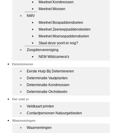
Meetnet Korstmossen
Meetnet Mossen
NMV
Meetnet Bospaddenstoelen
Meetnet Zeereeppaddenstoelen
Meetnet Moeraspaddenstoelen
Staat deze soort er nog?
Zoogdiervereniging
NEM Wildcamera's
Determineren
Eerste Hulp Bij Determineren
Determinatie Vaatplanten
Determinatie Korstmossen
Determinatie Orchideeën
Het veld in
Veldkaart printen
Contactpersonen Natuurgebieden
Waarnemingen
Waarnemingen