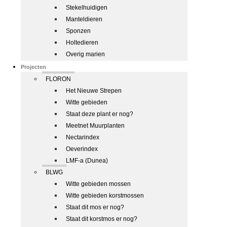
Stekelhuidigen
Manteldieren
Sponzen
Holtedieren
Overig marien
Projecten
FLORON
Het Nieuwe Strepen
Witte gebieden
Staat deze plant er nog?
Meetnet Muurplanten
Nectarindex
Oeverindex
LMF-a (Dunea)
BLWG
Witte gebieden mossen
Witte gebieden korstmossen
Staat dit mos er nog?
Staat dit korstmos er nog?