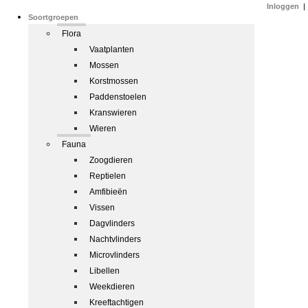
Inloggen
|
Soortgroepen
Flora
Vaatplanten
Mossen
Korstmossen
Paddenstoelen
Kranswieren
Wieren
Fauna
Zoogdieren
Reptielen
Amfibieën
Vissen
Dagvlinders
Nachtvlinders
Microvlinders
Libellen
Weekdieren
Kreeftachtigen