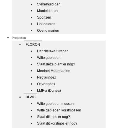
Stekelhuidigen
Manteldieren
Sponzen
Holtedieren
Overig marien
Projecten
FLORON
Het Nieuwe Strepen
Witte gebieden
Staat deze plant er nog?
Meetnet Muurplanten
Nectarindex
Oeverindex
LMF-a (Dunea)
BLWG
Witte gebieden mossen
Witte gebieden korstmossen
Staat dit mos er nog?
Staat dit korstmos er nog?