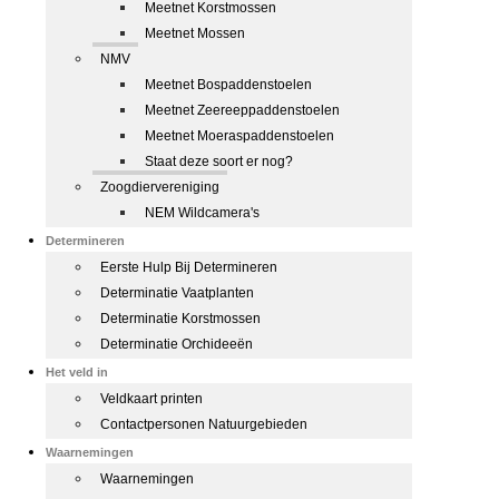
Meetnet Korstmossen
Meetnet Mossen
NMV
Meetnet Bospaddenstoelen
Meetnet Zeereeppaddenstoelen
Meetnet Moeraspaddenstoelen
Staat deze soort er nog?
Zoogdiervereniging
NEM Wildcamera's
Determineren
Eerste Hulp Bij Determineren
Determinatie Vaatplanten
Determinatie Korstmossen
Determinatie Orchideeën
Het veld in
Veldkaart printen
Contactpersonen Natuurgebieden
Waarnemingen
Waarnemingen