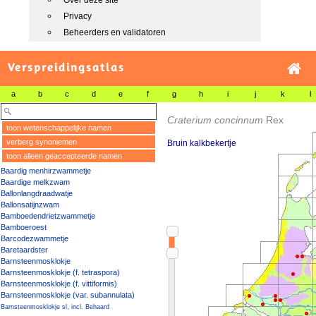
Over deze site
Privacy
Beheerders en validatoren
Verspreidingsatlas
a
b
c
d
e
f
g
h
i
j
k
l
Craterium concinnum
Rex
toon wetenschappelijke namen
verberg synoniemen
Bruin kalkbekertje
toon alleen geaccepteerde namen
Baardig menhirzwammetje
Baardige melkzwam
Ballonlangdraadwatje
Ballonsatijnzwam
Bamboedendrietzwammetje
Bamboeroest
Barcodezwammetje
Baretaardster
Barnsteenmosklokje
Barnsteenmosklokje (f. tetraspora)
Barnsteenmosklokje (f. vittiformis)
Barnsteenmosklokje (var. subannulata)
Barnsteenmosklokje sl, incl. Behaard