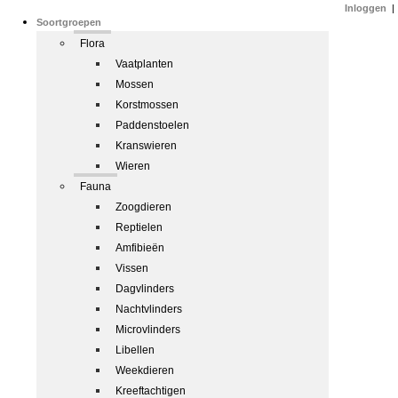
Inloggen
|
Soortgroepen
Flora
Vaatplanten
Mossen
Korstmossen
Paddenstoelen
Kranswieren
Wieren
Fauna
Zoogdieren
Reptielen
Amfibieën
Vissen
Dagvlinders
Nachtvlinders
Microvlinders
Libellen
Weekdieren
Kreeftachtigen