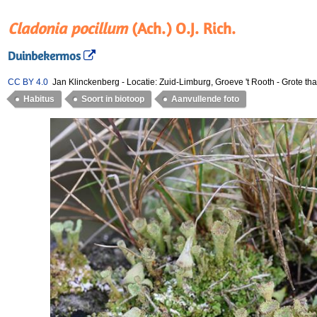
Cladonia pocillum
(Ach.) O.J. Rich.
Duinbekermos
CC BY 4.0
Jan Klinckenberg
-
Locatie: Zuid-Limburg, Groeve 't Rooth
-
Grote tha
Habitus
Soort in biotoop
Aanvullende foto