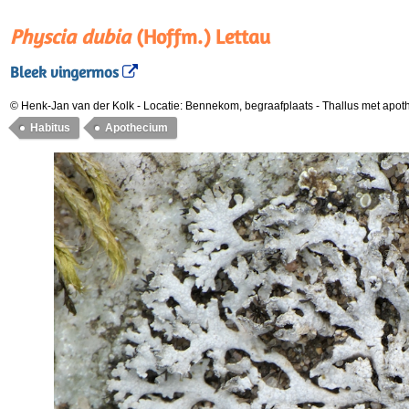
Physcia dubia
(Hoffm.) Lettau
Bleek vingermos
© Henk-Jan van der Kolk
-
Locatie: Bennekom, begraafplaats
-
Thallus met apot
Habitus
Apothecium