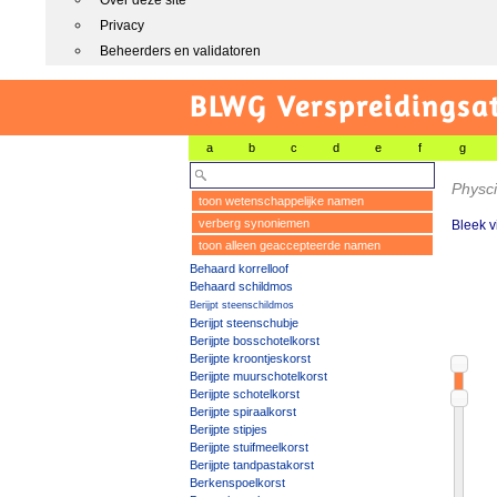
Over deze site
Privacy
Beheerders en validatoren
BLWG Verspreidingsa
a
b
c
d
e
f
g
Physc
toon wetenschappelijke namen
verberg synoniemen
Bleek 
toon alleen geaccepteerde namen
Behaard korrelloof
Behaard schildmos
Berijpt steenschildmos
Berijpt steenschubje
Berijpte bosschotelkorst
Berijpte kroontjeskorst
Berijpte muurschotelkorst
Berijpte schotelkorst
Berijpte spiraalkorst
Berijpte stipjes
Berijpte stuifmeelkorst
Berijpte tandpastakorst
Berkenspoelkorst