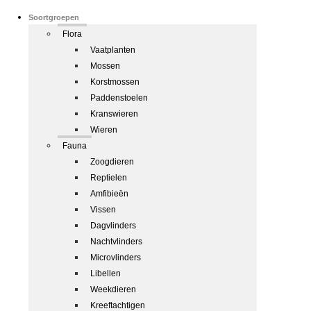
Soortgroepen
Flora
Vaatplanten
Mossen
Korstmossen
Paddenstoelen
Kranswieren
Wieren
Fauna
Zoogdieren
Reptielen
Amfibieën
Vissen
Dagvlinders
Nachtvlinders
Microvlinders
Libellen
Weekdieren
Kreeftachtigen