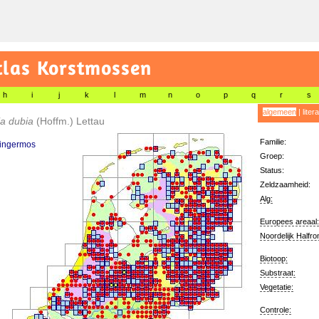
tlas Korstmossen
h
i
j
k
l
m
n
o
p
q
r
s
algemeen
|
liter
ia dubia
(Hoffm.) Lettau
Familie:
vingermos
Groep:
Status:
Zeldzaamheid:
Alg:
Europees areaal:
Noordelijk Halfro
Biotoop:
Substraat:
Vegetatie:
Controle: