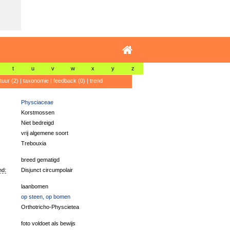
t
u
v
w
x
y
z
atuur (2)
|
taxonomie
|
feedback (0)
|
trend
Physciaceae
Korstmossen
Niet bedreigd
vrij algemene soort
Trebouxia
breed gematigd
nd:
Disjunct circumpolair
laanbomen
op steen, op bomen
Orthotricho-Physcietea
foto voldoet als bewijs