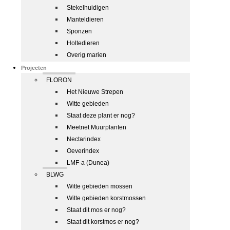
Stekelhuidigen
Manteldieren
Sponzen
Holtedieren
Overig marien
Projecten
FLORON
Het Nieuwe Strepen
Witte gebieden
Staat deze plant er nog?
Meetnet Muurplanten
Nectarindex
Oeverindex
LMF-a (Dunea)
BLWG
Witte gebieden mossen
Witte gebieden korstmossen
Staat dit mos er nog?
Staat dit korstmos er nog?