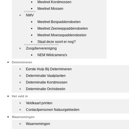
Meetnet Korstmossen
Meetnet Mossen
NMV
Meetnet Bospaddenstoelen
Meetnet Zeereeppaddenstoelen
Meetnet Moeraspaddenstoelen
Staat deze soort er nog?
Zoogdiervereniging
NEM Wildcamera's
Determineren
Eerste Hulp Bij Determineren
Determinatie Vaatplanten
Determinatie Korstmossen
Determinatie Orchideeën
Het veld in
Veldkaart printen
Contactpersonen Natuurgebieden
Waarnemingen
Waarnemingen