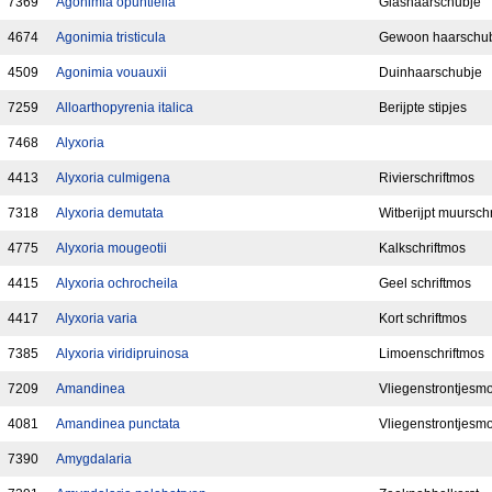
7369
Agonimia opuntiella
Glashaarschubje
4674
Agonimia tristicula
Gewoon haarschu
4509
Agonimia vouauxii
Duinhaarschubje
7259
Alloarthopyrenia italica
Berijpte stipjes
7468
Alyxoria
4413
Alyxoria culmigena
Rivierschriftmos
7318
Alyxoria demutata
Witberijpt muursch
4775
Alyxoria mougeotii
Kalkschriftmos
4415
Alyxoria ochrocheila
Geel schriftmos
4417
Alyxoria varia
Kort schriftmos
7385
Alyxoria viridipruinosa
Limoenschriftmos
7209
Amandinea
Vliegenstrontjesmo
4081
Amandinea punctata
Vliegenstrontjesm
7390
Amygdalaria