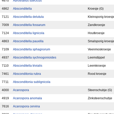
4670
Abrothallus suecicus
4862
Absconditella
Kroesje (G)
7121
Absconditella delutula
Kleinsporig kroesj
7009
Absconditella fossarum
Zandkroesje
7124
Absconditella lignicola
Houtkroesje
4863
Absconditella pauxilla
Smalsporig kroesj
7109
Absconditella sphagnorum
Veenmoskroesje
4937
Absconditella sychnogonioides
Leemstippel
7110
Absconditella trivialis
Leemkroesje
7461
Absconditonia rubra
Rood kroesje
7711
Absconditonia sublignicola
4000
Acarospora
Steenschubje (G)
4919
Acarospora anomala
Zinksteenschubje
7616
Acarospora cervina