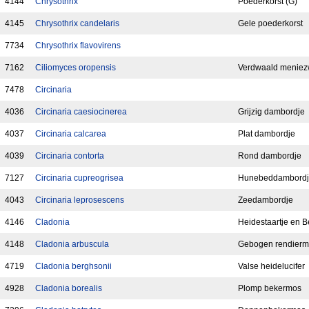
4144
Chrysothrix
Poederkorst (G)
4145
Chrysothrix candelaris
Gele poederkorst
7734
Chrysothrix flavovirens
7162
Ciliomyces oropensis
Verdwaald menie
7478
Circinaria
4036
Circinaria caesiocinerea
Grijzig dambordje
4037
Circinaria calcarea
Plat dambordje
4039
Circinaria contorta
Rond dambordje
7127
Circinaria cupreogrisea
Hunebeddambord
4043
Circinaria leprosescens
Zeedambordje
4146
Cladonia
Heidestaartje en 
4148
Cladonia arbuscula
Gebogen rendier
4719
Cladonia berghsonii
Valse heidelucifer
4928
Cladonia borealis
Plomp bekermos