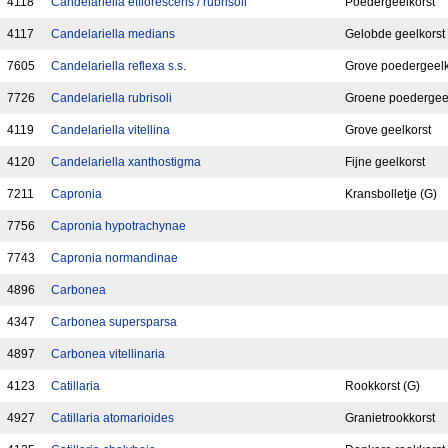
4118
Candelariella efflorescens / rubrisoli
Poedergeelkorst
4117
Candelariella medians
Gelobde geelkorst
7605
Candelariella reflexa s.s.
Grove poedergeelk
7726
Candelariella rubrisoli
Groene poedergeel
4119
Candelariella vitellina
Grove geelkorst
4120
Candelariella xanthostigma
Fijne geelkorst
7211
Capronia
Kransbolletje (G)
7756
Capronia hypotrachynae
7743
Capronia normandinae
4896
Carbonea
4347
Carbonea supersparsa
4897
Carbonea vitellinaria
4123
Catillaria
Rookkorst (G)
4927
Catillaria atomarioides
Granietrookkorst