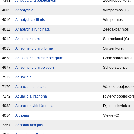
7391
Amygdalaria pelobotryon
Zeeknobbelkorst
4009
Anaptychia
Wimpermos (G)
4010
Anaptychia ciliaris
Wimpermos
4011
Anaptychia runcinata
Zeedakpanmos
4012
Anisomeridium
Sporenkorst (G)
4013
Anisomeridium biforme
Stinzenkorst
4678
Anisomeridium macrocarpum
Grote sporenkorst
4677
Anisomeridium polypori
Schoorsteentje
7512
Aquacidia
7170
Aquacidia antricola
Waterknoopjeskors
7172
Aquacidia trachona
Rivierknoopjeskors
4983
Aquacidia viridifarinosa
Dijkenlichtvlekje
4014
Arthonia
Vlekje (G)
7367
Arthonia almquistii