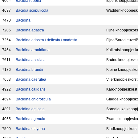
4064
Bacidia rubella
Iepenknoopjeskors
4697
Bacidia scopulicola
Waddenknoopjesko
7470
Bacidina
7205
Bacidina adastra
Fijne knoopjeskors
7254
Bacidina adastra / delicata / modesta
Fijne/Soredieuze/
7454
Bacidina arnoldiana
Kalkrotsknoopjesko
7611
Bacidina assulata
Bruine knoopjesko
7186
Bacidina brandii
Kleine knoopjeskor
7653
Bacidina caerulea
Vlierknoopjeskorst
4922
Bacidina caligans
Kalkknoopjeskorst
4694
Bacidina chloroticula
Gladde knoopjesko
4891
Bacidina delicata
Soredieuze knoopj
4055
Bacidina egenula
Zwarte knoopjesko
7590
Bacidina etayana
Bladknoopjeskorst