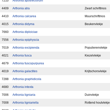
7210
Arthonia apotheciorum
4409
Arthonia atra
Zwart schriftmos
4410
Arthonia calcarea
Muurschriftmos
4015
Arthonia didyma
Beukenvlekje
7660
Arthonia diploiciae
7556
Arthonia epiphyscia
7019
Arthonia excipienda
Populierenvlekje
4021
Arthonia fusca
Kiezelvlekje
4679
Arthonia fuscopurpurea
4019
Arthonia galactites
Krijtschorsvlekje
7288
Arthonia graphidicola
4680
Arthonia intexta
7006
Arthonia ligniaria
Duinvlekje
7008
Arthonia ligniariella
Rottend houtvlekje