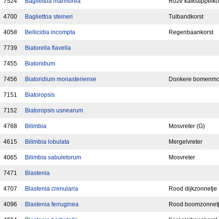
7524
Bagliettoa marmorea
Roze kalkstippelko
4700
Bagliettoa steineri
Tulbandkorst
4058
Bellicidia incompta
Regenbaankorst
7739
Biatorella flavella
7455
Biatoridium
7456
Biatoridium monasteriense
Donkere bomenm
7151
Biatoropsis
7152
Biatoropsis usnearum
4768
Bilimbia
Mosvreter (G)
4615
Bilimbia lobulata
Mergelvreter
4065
Bilimbia sabuletorum
Mosvreter
7471
Blastenia
4707
Blastenia crenularia
Rood dijkzonnetje
4096
Blastenia ferruginea
Rood boomzonnet