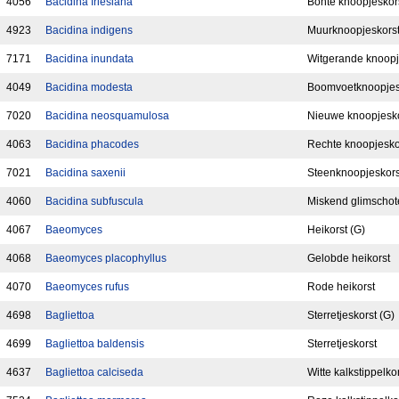
4056
Bacidina friesiana
Bonte knoopjeskor
4923
Bacidina indigens
Muurknoopjeskors
7171
Bacidina inundata
Witgerande knoopj
4049
Bacidina modesta
Boomvoetknoopjes
7020
Bacidina neosquamulosa
Nieuwe knoopjesko
4063
Bacidina phacodes
Rechte knoopjesko
7021
Bacidina saxenii
Steenknoopjeskors
4060
Bacidina subfuscula
Miskend glimschote
4067
Baeomyces
Heikorst (G)
4068
Baeomyces placophyllus
Gelobde heikorst
4070
Baeomyces rufus
Rode heikorst
4698
Bagliettoa
Sterretjeskorst (G)
4699
Bagliettoa baldensis
Sterretjeskorst
4637
Bagliettoa calciseda
Witte kalkstippelko