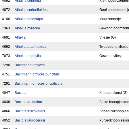
4092
Athallia cerinella
Klein boomzonnetj
4872
Athallia cerinelloides
Geel boomzonnetj
4100
Athallia holocarpa
Muurzonnetje
7363
Athallia pyracea
Gewoon boomzonn
4691
Athelia
Vliesje (G)
4692
Athelia arachnoidea
Tweesporig vliesje
7073
Athelia epiphylla
Gewoon vliesje
7290
Bachmanniomyces
4751
Bachmanniomyces punctum
7291
Bachmanniomyces uncialicola
4047
Bacidia
Knoopjeskorst (G)
4048
Bacidia arceutina
Bleke knoopjeskor
4866
Bacidia fuscoviridis
Schaduwknoopjesk
4052
Bacidia laurocerasi
Purperknoopjeskor