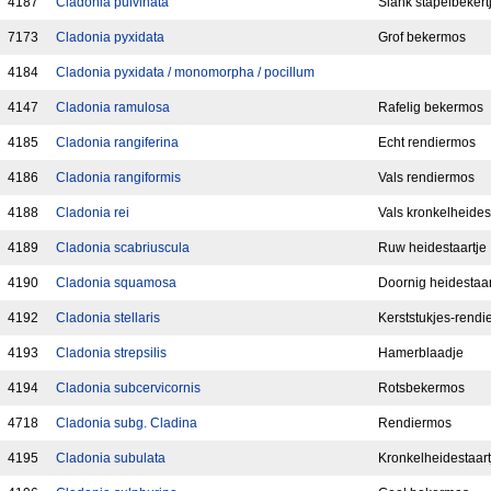
4187
Cladonia pulvinata
Slank stapelbekert
7173
Cladonia pyxidata
Grof bekermos
4184
Cladonia pyxidata / monomorpha / pocillum
4147
Cladonia ramulosa
Rafelig bekermos
4185
Cladonia rangiferina
Echt rendiermos
4186
Cladonia rangiformis
Vals rendiermos
4188
Cladonia rei
Vals kronkelheides
4189
Cladonia scabriuscula
Ruw heidestaartje
4190
Cladonia squamosa
Doornig heidestaar
4192
Cladonia stellaris
Kerststukjes-rend
4193
Cladonia strepsilis
Hamerblaadje
4194
Cladonia subcervicornis
Rotsbekermos
4718
Cladonia subg. Cladina
Rendiermos
4195
Cladonia subulata
Kronkelheidestaart