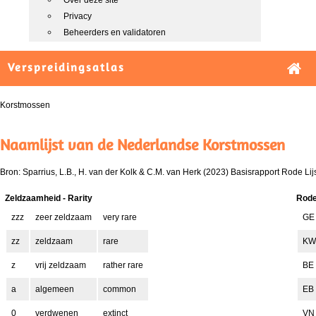
Over deze site
Privacy
Beheerders en validatoren
Verspreidingsatlas
Korstmossen
Naamlijst van de Nederlandse Korstmossen
Bron: Sparrius, L.B., H. van der Kolk & C.M. van Herk (2023) Basisrapport Rode 
Zeldzaamheid - Rarity
Rode 
zzz
zeer zeldzaam
very rare
GE
zz
zeldzaam
rare
KW
z
vrij zeldzaam
rather rare
BE
a
algemeen
common
EB
0
verdwenen
extinct
VN