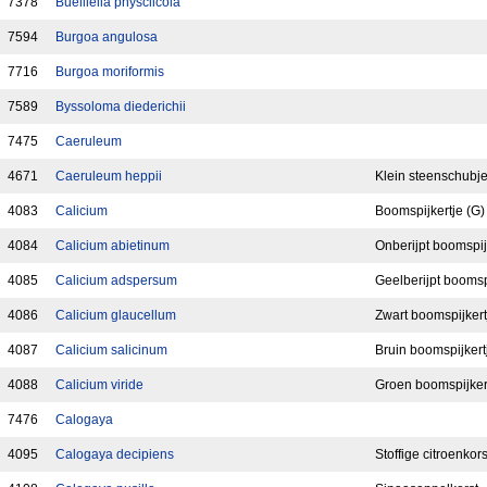
7378
Buelliella physciicola
7594
Burgoa angulosa
7716
Burgoa moriformis
7589
Byssoloma diederichii
7475
Caeruleum
4671
Caeruleum heppii
Klein steenschubj
4083
Calicium
Boomspijkertje (G)
4084
Calicium abietinum
Onberijpt boomspij
4085
Calicium adspersum
Geelberijpt boomsp
4086
Calicium glaucellum
Zwart boomspijkert
4087
Calicium salicinum
Bruin boomspijkert
4088
Calicium viride
Groen boomspijker
7476
Calogaya
4095
Calogaya decipiens
Stoffige citroenkors