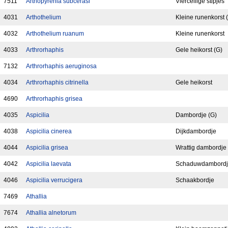
7511
Arthopyrenia subcerasi
Viercellige stipjes
4031
Arthothelium
Kleine runenkorst 
4032
Arthothelium ruanum
Kleine runenkorst
4033
Arthrorhaphis
Gele heikorst (G)
7132
Arthrorhaphis aeruginosa
4034
Arthrorhaphis citrinella
Gele heikorst
4690
Arthrorhaphis grisea
4035
Aspicilia
Dambordje (G)
4038
Aspicilia cinerea
Dijkdambordje
4044
Aspicilia grisea
Wrattig dambordje
4042
Aspicilia laevata
Schaduwdambord
4046
Aspicilia verrucigera
Schaakbordje
7469
Athallia
7674
Athallia alnetorum