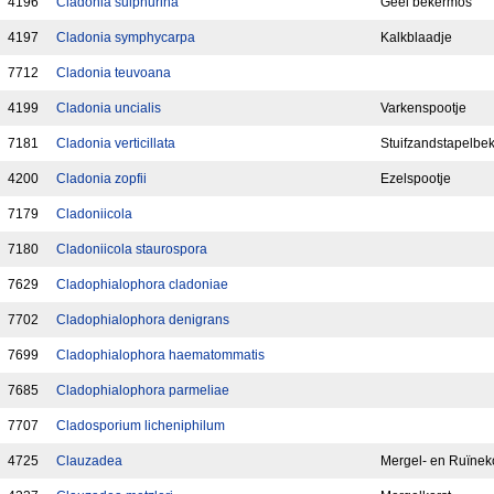
4196
Cladonia sulphurina
Geel bekermos
4197
Cladonia symphycarpa
Kalkblaadje
7712
Cladonia teuvoana
4199
Cladonia uncialis
Varkenspootje
7181
Cladonia verticillata
Stuifzandstapelbek
4200
Cladonia zopfii
Ezelspootje
7179
Cladoniicola
7180
Cladoniicola staurospora
7629
Cladophialophora cladoniae
7702
Cladophialophora denigrans
7699
Cladophialophora haematommatis
7685
Cladophialophora parmeliae
7707
Cladosporium licheniphilum
4725
Clauzadea
Mergel- en Ruïneko