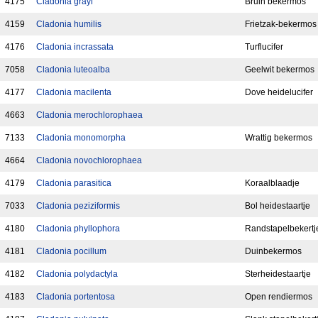
4175
Cladonia grayi
Bruin bekermos
4159
Cladonia humilis
Frietzak-bekermos
4176
Cladonia incrassata
Turflucifer
7058
Cladonia luteoalba
Geelwit bekermos
4177
Cladonia macilenta
Dove heidelucifer
4663
Cladonia merochlorophaea
7133
Cladonia monomorpha
Wrattig bekermos
4664
Cladonia novochlorophaea
4179
Cladonia parasitica
Koraalblaadje
7033
Cladonia peziziformis
Bol heidestaartje
4180
Cladonia phyllophora
Randstapelbekertj
4181
Cladonia pocillum
Duinbekermos
4182
Cladonia polydactyla
Sterheidestaartje
4183
Cladonia portentosa
Open rendiermos