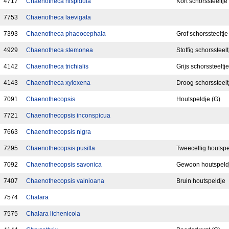
4717
Chaenotheca hispidula
Kort schorssteeltje
7753
Chaenotheca laevigata
7393
Chaenotheca phaeocephala
Grof schorssteeltje
4929
Chaenotheca stemonea
Stoffig schorssteelt
4142
Chaenotheca trichialis
Grijs schorssteeltje
4143
Chaenotheca xyloxena
Droog schorssteelt
7091
Chaenothecopsis
Houtspeldje (G)
7721
Chaenothecopsis inconspicua
7663
Chaenothecopsis nigra
7295
Chaenothecopsis pusilla
Tweecellig houtspe
7092
Chaenothecopsis savonica
Gewoon houtspeld
7407
Chaenothecopsis vainioana
Bruin houtspeldje
7574
Chalara
7575
Chalara lichenicola