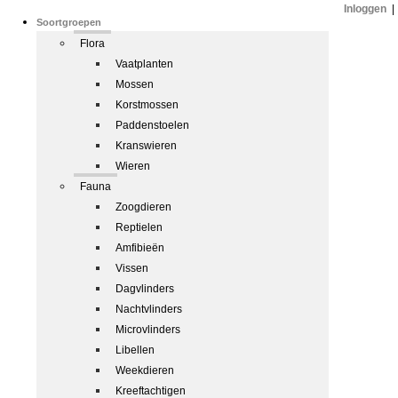
Inloggen
|
Soortgroepen
Flora
Vaatplanten
Mossen
Korstmossen
Paddenstoelen
Kranswieren
Wieren
Fauna
Zoogdieren
Reptielen
Amfibieën
Vissen
Dagvlinders
Nachtvlinders
Microvlinders
Libellen
Weekdieren
Kreeftachtigen