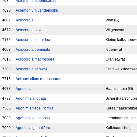
7684
Acremonium pertusariae
7698
Acremonium vanderkolkii
4007
Acrocordia
Wrat (G)
4672
Acrocordia cavata
Wilgenwrat
7175
Acrocordia conoidea
Kleine kalksteenwr
4008
Acrocordia gemmata
Iepenwrat
7018
Acrocordia macrospora
Granietwrat
7208
Acrocordia salweyi
Grote kalksteenwra
7715
Actinocladium rhodosporum
4673
Agonimia
Haarschubje (G)
4792
Agonimia allobata
Schorshaarschubj
7565
Agonimia flabelliformis
Koraalhaarschubj
7089
Agonimia gelatinosa
Leemhaarschubje
7090
Agonimia globulifera
Kalkhaarschubje