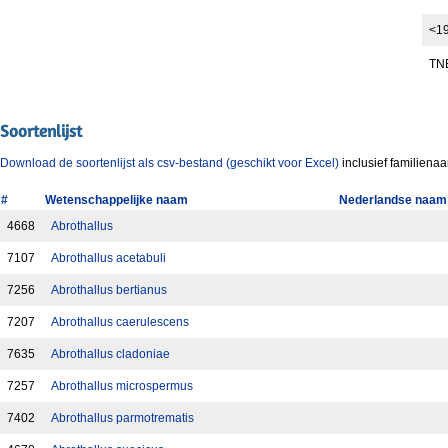
<1
TN
Soortenlijst
Download de soortenlijst als csv-bestand (geschikt voor Excel)
inclusief familiena
#
Wetenschappelijke naam
Nederlandse naam
4668
Abrothallus
7107
Abrothallus acetabuli
7256
Abrothallus bertianus
7207
Abrothallus caerulescens
7635
Abrothallus cladoniae
7257
Abrothallus microspermus
7402
Abrothallus parmotrematis