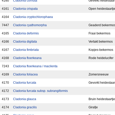
4160
Cladonia cornuta
Gevlekt heidestaar
4161
Cladonia crispata
Open heidestaartj
4164
Cladonia cryptochlorophaea
7447
Cladonia cyathomorpha
Geaderd bekermo
4165
Cladonia deformis
Fraai bekermos
4166
Cladonia digitata
Vertakt bekermos
4167
Cladonia fimbriata
Kopjes-bekermos
4168
Cladonia floerkeana
Rode heidelucifer
7243
Cladonia floerkeana / macilenta
4169
Cladonia foliacea
Zomersneeuw
4170
Cladonia furcata
Gevorkt heidestaar
4172
Cladonia furcata subsp. subrangiformis
4173
Cladonia glauca
Bruin heidestaartje
4174
Cladonia gracilis
Girafje