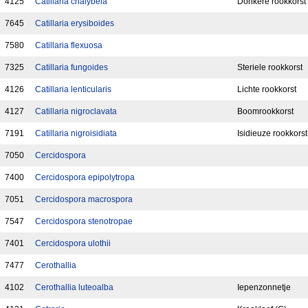
4125
Catillaria chalybeia
Donkere rookkorst
7645
Catillaria erysiboides
7580
Catillaria flexuosa
7325
Catillaria fungoides
Steriele rookkorst
4126
Catillaria lenticularis
Lichte rookkorst
4127
Catillaria nigroclavata
Boomrookkorst
7191
Catillaria nigroisidiata
Isidieuze rookkorst
7050
Cercidospora
7400
Cercidospora epipolytropa
7051
Cercidospora macrospora
7547
Cercidospora stenotropae
7401
Cercidospora ulothii
7477
Cerothallia
4102
Cerothallia luteoalba
Iepenzonnetje