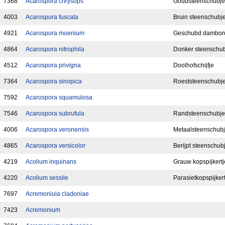
7368
Acarospora chrysops
Goudsteenschubje
4003
Acarospora fuscata
Bruin steenschubj
4921
Acarospora moenium
Geschubd dambor
4864
Acarospora nitrophila
Donker steenschu
4512
Acarospora privigna
Doolhofschijfje
7364
Acarospora sinopica
Roeststeenschubj
7592
Acarospora squamulosa
7546
Acarospora subrufula
Randsteenschubje
4006
Acarospora veronensis
Metaalsteenschub
4865
Acarospora versicolor
Berijpt steenschub
4219
Acolium inquinans
Grauw kopspijkertj
4220
Acolium sessile
Parasietkopspijker
7697
Acremoniula cladoniae
7423
Acremonium