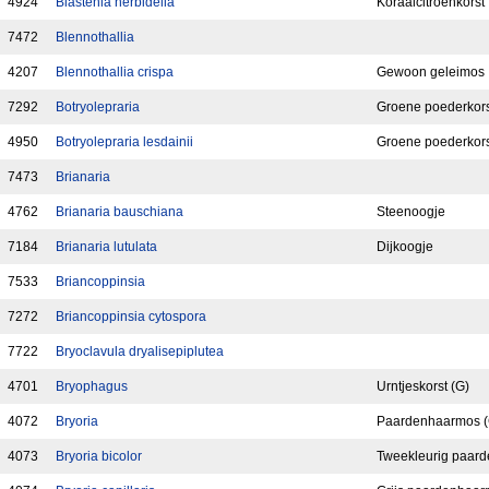
4924
Blastenia herbidella
Koraalcitroenkorst
7472
Blennothallia
4207
Blennothallia crispa
Gewoon geleimos
7292
Botryolepraria
Groene poederkors
4950
Botryolepraria lesdainii
Groene poederkors
7473
Brianaria
4762
Brianaria bauschiana
Steenoogje
7184
Brianaria lutulata
Dijkoogje
7533
Briancoppinsia
7272
Briancoppinsia cytospora
7722
Bryoclavula dryalisepiplutea
4701
Bryophagus
Urntjeskorst (G)
4072
Bryoria
Paardenhaarmos (
4073
Bryoria bicolor
Tweekleurig paar