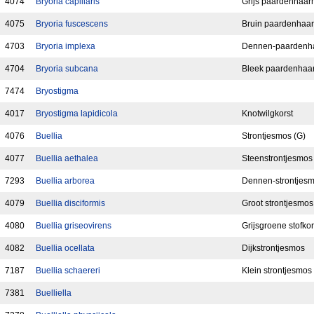
4074
Bryoria capillaris
Grijs paardenhaa
4075
Bryoria fuscescens
Bruin paardenhaa
4703
Bryoria implexa
Dennen-paardenh
4704
Bryoria subcana
Bleek paardenhaa
7474
Bryostigma
4017
Bryostigma lapidicola
Knotwilgkorst
4076
Buellia
Strontjesmos (G)
4077
Buellia aethalea
Steenstrontjesmos
7293
Buellia arborea
Dennen-strontjes
4079
Buellia disciformis
Groot strontjesmos
4080
Buellia griseovirens
Grijsgroene stofkor
4082
Buellia ocellata
Dijkstrontjesmos
7187
Buellia schaereri
Klein strontjesmos
7381
Buelliella