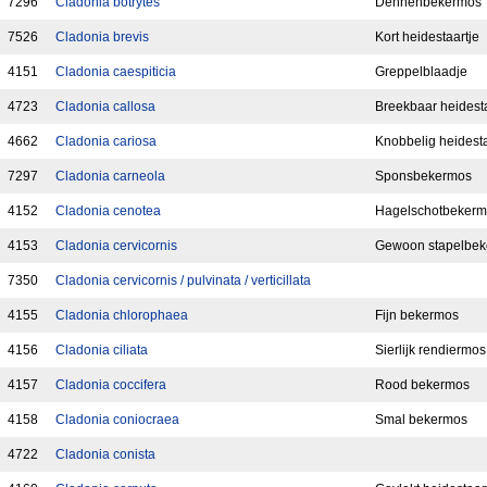
7296
Cladonia botrytes
Dennenbekermos
7526
Cladonia brevis
Kort heidestaartje
4151
Cladonia caespiticia
Greppelblaadje
4723
Cladonia callosa
Breekbaar heidesta
4662
Cladonia cariosa
Knobbelig heidesta
7297
Cladonia carneola
Sponsbekermos
4152
Cladonia cenotea
Hagelschotbeker
4153
Cladonia cervicornis
Gewoon stapelbeke
7350
Cladonia cervicornis / pulvinata / verticillata
4155
Cladonia chlorophaea
Fijn bekermos
4156
Cladonia ciliata
Sierlijk rendiermos
4157
Cladonia coccifera
Rood bekermos
4158
Cladonia coniocraea
Smal bekermos
4722
Cladonia conista