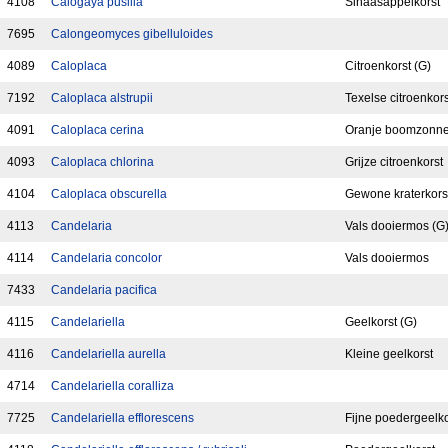
4108
Calogaya pusilla
Sinaasappelkorst
7695
Calongeomyces gibelluloides
4089
Caloplaca
Citroenkorst (G)
7192
Caloplaca alstrupii
Texelse citroenkors
4091
Caloplaca cerina
Oranje boomzonne
4093
Caloplaca chlorina
Grijze citroenkorst
4104
Caloplaca obscurella
Gewone kraterkors
4113
Candelaria
Vals dooiermos (G
4114
Candelaria concolor
Vals dooiermos
7433
Candelaria pacifica
4115
Candelariella
Geelkorst (G)
4116
Candelariella aurella
Kleine geelkorst
4714
Candelariella coralliza
7725
Candelariella efflorescens
Fijne poedergeelko