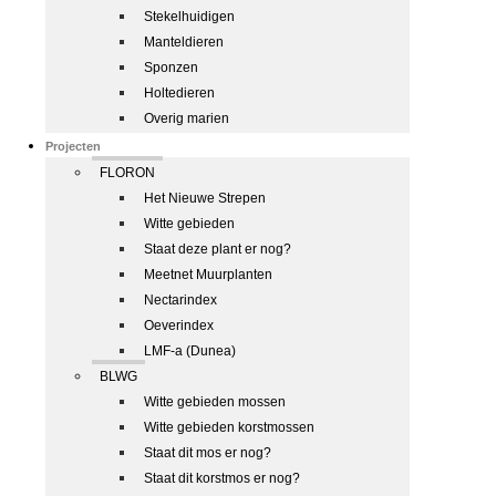
Stekelhuidigen
Manteldieren
Sponzen
Holtedieren
Overig marien
Projecten
FLORON
Het Nieuwe Strepen
Witte gebieden
Staat deze plant er nog?
Meetnet Muurplanten
Nectarindex
Oeverindex
LMF-a (Dunea)
BLWG
Witte gebieden mossen
Witte gebieden korstmossen
Staat dit mos er nog?
Staat dit korstmos er nog?