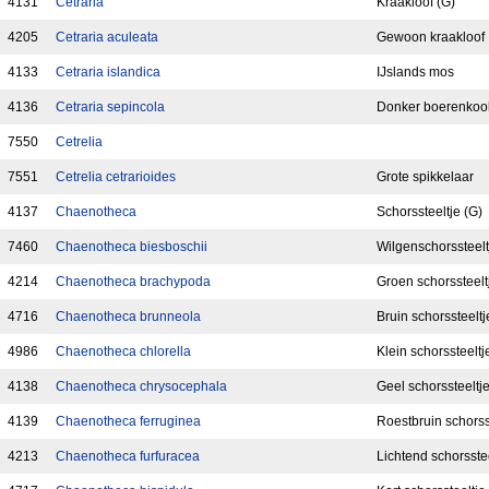
4131
Cetraria
Kraakloof (G)
4205
Cetraria aculeata
Gewoon kraakloof
4133
Cetraria islandica
IJslands mos
4136
Cetraria sepincola
Donker boerenkoo
7550
Cetrelia
7551
Cetrelia cetrarioides
Grote spikkelaar
4137
Chaenotheca
Schorssteeltje (G)
7460
Chaenotheca biesboschii
Wilgenschorssteelt
4214
Chaenotheca brachypoda
Groen schorssteelt
4716
Chaenotheca brunneola
Bruin schorssteeltj
4986
Chaenotheca chlorella
Klein schorssteeltj
4138
Chaenotheca chrysocephala
Geel schorssteeltj
4139
Chaenotheca ferruginea
Roestbruin schorss
4213
Chaenotheca furfuracea
Lichtend schorsste