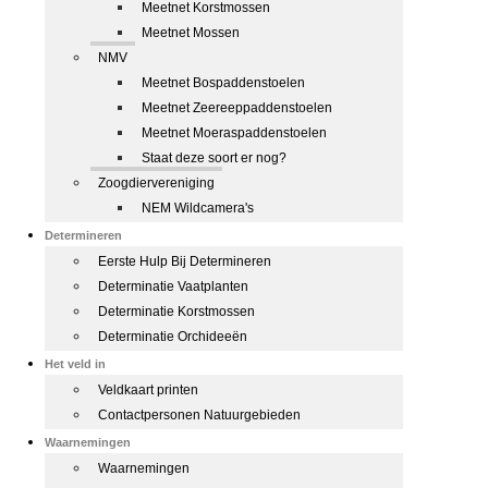
Meetnet Korstmossen
Meetnet Mossen
NMV
Meetnet Bospaddenstoelen
Meetnet Zeereeppaddenstoelen
Meetnet Moeraspaddenstoelen
Staat deze soort er nog?
Zoogdiervereniging
NEM Wildcamera's
Determineren
Eerste Hulp Bij Determineren
Determinatie Vaatplanten
Determinatie Korstmossen
Determinatie Orchideeën
Het veld in
Veldkaart printen
Contactpersonen Natuurgebieden
Waarnemingen
Waarnemingen