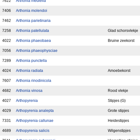
7622
Arthonia mediella
7406
Arthonia molendoi
7462
Arthonia parietinaria
7258
Arthonia patellulata
Glad schorsvlekje
4022
Arthonia phaeobaea
Bruine zeekorst
7056
Arthonia phaeophysciae
7289
Arthonia punctella
4024
Arthonia radiata
Amoebekorst
7607
Arthonia rinodinicola
4682
Arthonia vinosa
Rood vlekje
4027
Arthopyrenia
Stipjes (G)
4029
Arthopyrenia analepta
Grote stipjes
7331
Arthopyrenia callunae
Heidestipjes
4689
Arthopyrenia salicis
Wilgenstipjes