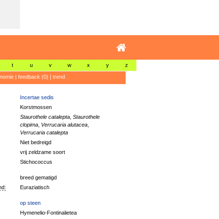
t
u
v
w
x
y
z
nomie
|
feedback (0)
|
trend
Incertae sedis
Korstmossen
Staurothele catalepta
,
Staurothele
clopima
,
Verrucaria alutacea
,
Verrucaria catalepta
Niet bedreigd
vrij zeldzame soort
Stichococcus
breed gematigd
nd:
Euraziatisch
op steen
Hymenelio-Fontinalietea