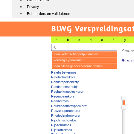
Over deze site
Privacy
Beheerders en validatoren
BLWG Verspreidingsa
a
b
c
d
e
f
g
Stauro
toon wetenschappelijke namen
verberg synoniemen
Roze ri
toon alleen geaccepteerde namen
Rafelig bekermos
Rafelschotelkorst
Randstapelbekertje
Randsteenschubje
Rechte knoopjeskorst
Regenbaankorst
Rendiermos
Reuzenschotstippelkorst
Reuzensporenkorst
Rhododendronkorst
Rijpglimschoteltje
Rijpschildmos
Rijstkorrelmos