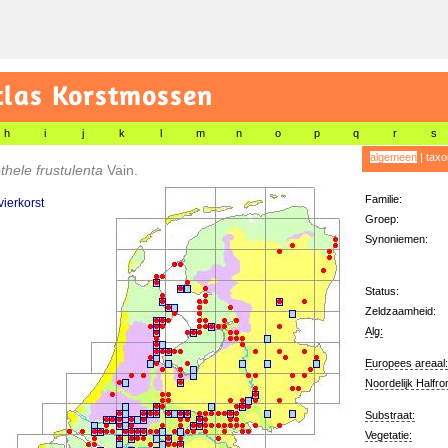
tlas Korstmossen
h
i
j
k
l
m
n
o
p
q
r
s
algemeen
|
taxo
thele frustulenta
Vain.
Familie:
vierkorst
Groep:
Synoniemen:
Status:
Zeldzaamheid:
Alg:
Europees areaal:
Noordelijk Halfro
Substraat:
Vegetatie: