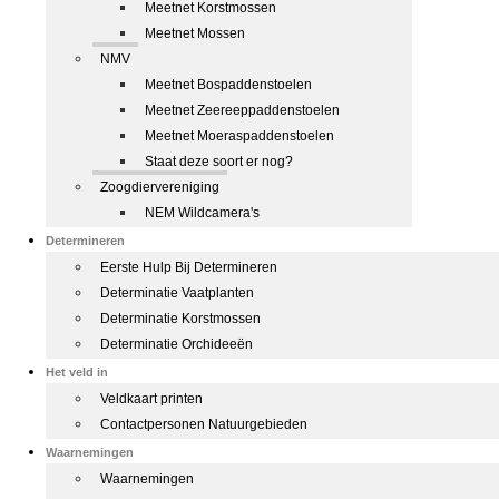
Meetnet Korstmossen
Meetnet Mossen
NMV
Meetnet Bospaddenstoelen
Meetnet Zeereeppaddenstoelen
Meetnet Moeraspaddenstoelen
Staat deze soort er nog?
Zoogdiervereniging
NEM Wildcamera's
Determineren
Eerste Hulp Bij Determineren
Determinatie Vaatplanten
Determinatie Korstmossen
Determinatie Orchideeën
Het veld in
Veldkaart printen
Contactpersonen Natuurgebieden
Waarnemingen
Waarnemingen