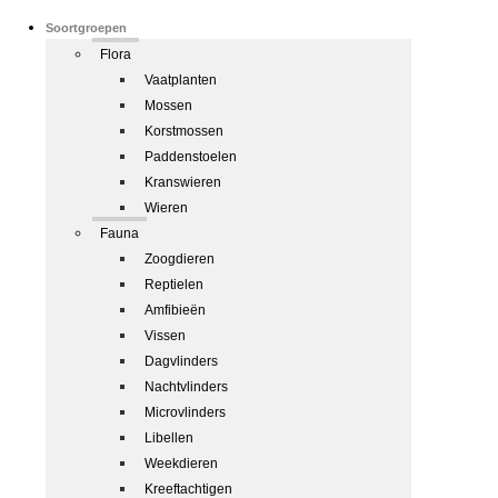
Soortgroepen
Flora
Vaatplanten
Mossen
Korstmossen
Paddenstoelen
Kranswieren
Wieren
Fauna
Zoogdieren
Reptielen
Amfibieën
Vissen
Dagvlinders
Nachtvlinders
Microvlinders
Libellen
Weekdieren
Kreeftachtigen