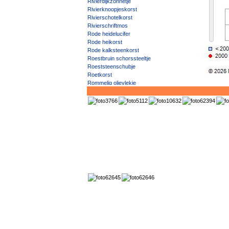
Rivierdijkzonnetje
Rivierknoopjeskorst
Rivierschotelkorst
Rivierschriftmos
Rode heidelucifer
Rode heikorst
Rode kalksteenkorst
Roestbruin schorssteeltje
Roeststeenschubje
Roetkorst
Rommelig olievlekje
Rond dambordje
Rond schaduwmos
Rood baardmos
Rood bekermos
Rood boomzonnetje
Rood dijkzonnetje
Rood dooiermos
Rood kroesje
Rood schorsvlekje
Rood vlekje
Rookglimschoteltje
Rossig schriftmos
Rossige kalkstippelkorst
Rossige runenkorst
Rotsbekermos
Rotsvingermos
Rottend houtvlekje