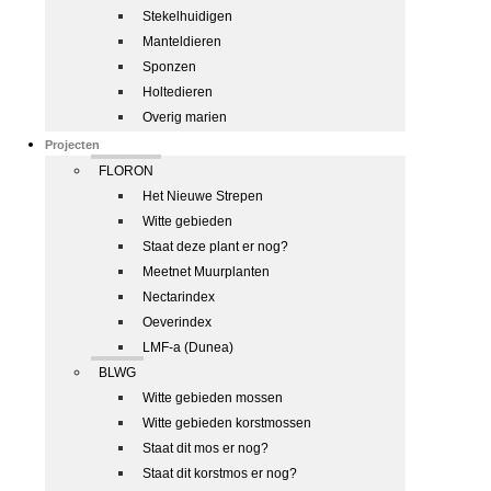
Stekelhuidigen
Manteldieren
Sponzen
Holtedieren
Overig marien
Projecten
FLORON
Het Nieuwe Strepen
Witte gebieden
Staat deze plant er nog?
Meetnet Muurplanten
Nectarindex
Oeverindex
LMF-a (Dunea)
BLWG
Witte gebieden mossen
Witte gebieden korstmossen
Staat dit mos er nog?
Staat dit korstmos er nog?