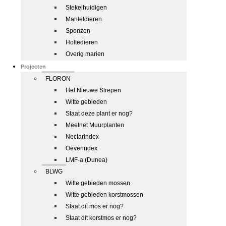
Stekelhuidigen
Manteldieren
Sponzen
Holtedieren
Overig marien
Projecten
FLORON
Het Nieuwe Strepen
Witte gebieden
Staat deze plant er nog?
Meetnet Muurplanten
Nectarindex
Oeverindex
LMF-a (Dunea)
BLWG
Witte gebieden mossen
Witte gebieden korstmossen
Staat dit mos er nog?
Staat dit korstmos er nog?