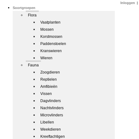
Inloggen
|
Soortgroepen
Flora
Vaatplanten
Mossen
Korstmossen
Paddenstoelen
Kranswieren
Wieren
Fauna
Zoogdieren
Reptielen
Amfibieën
Vissen
Dagvlinders
Nachtvlinders
Microvlinders
Libellen
Weekdieren
Kreeftachtigen