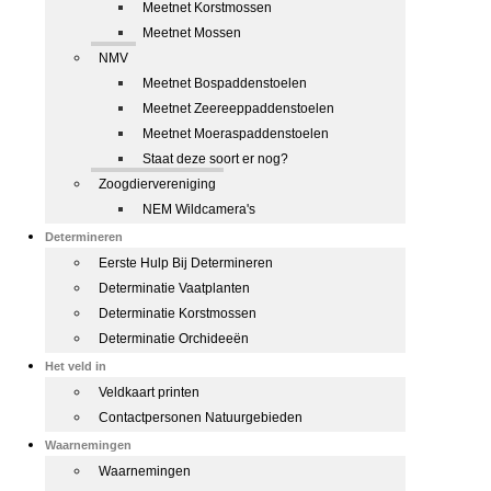
Meetnet Korstmossen
Meetnet Mossen
NMV
Meetnet Bospaddenstoelen
Meetnet Zeereeppaddenstoelen
Meetnet Moeraspaddenstoelen
Staat deze soort er nog?
Zoogdiervereniging
NEM Wildcamera's
Determineren
Eerste Hulp Bij Determineren
Determinatie Vaatplanten
Determinatie Korstmossen
Determinatie Orchideeën
Het veld in
Veldkaart printen
Contactpersonen Natuurgebieden
Waarnemingen
Waarnemingen