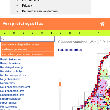
Over deze site
Privacy
Beheerders en validatoren
Verspreidingsatlas
a
b
c
d
e
f
g
h
i
j
k
l
Cladonia ramulosa
(With.) J.R. 
toon wetenschappelijke namen
verberg synoniemen
Rafelig bekermos
toon alleen geaccepteerde namen
Rafelig bekermos
Rafelschotelkorst
Randstapelbekertje
Randsteenschubje
Rechte knoopjeskorst
Regenbaankorst
Rendiermos
Reuzenschotstippelkorst
Reuzensporenkorst
Rhododendronkorst
Rijpglimschoteltje
Rijpschildmos
Rijstkorrelmos