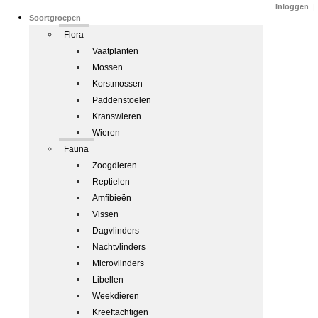
Inloggen
|
Soortgroepen
Flora
Vaatplanten
Mossen
Korstmossen
Paddenstoelen
Kranswieren
Wieren
Fauna
Zoogdieren
Reptielen
Amfibieën
Vissen
Dagvlinders
Nachtvlinders
Microvlinders
Libellen
Weekdieren
Kreeftachtigen