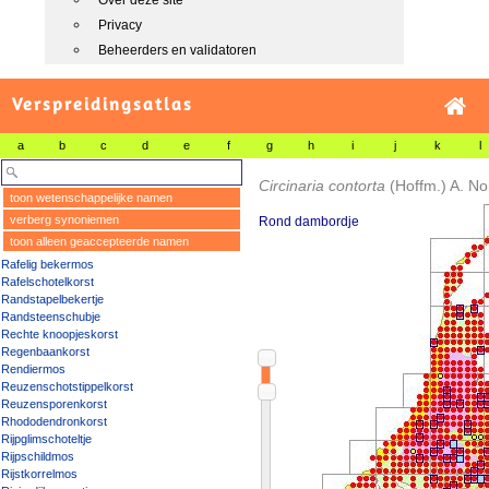
Over deze site
Privacy
Beheerders en validatoren
Verspreidingsatlas
a
b
c
d
e
f
g
h
i
j
k
l
Circinaria contorta
(Hoffm.) A. Nor
toon wetenschappelijke namen
verberg synoniemen
Rond dambordje
toon alleen geaccepteerde namen
Rafelig bekermos
Rafelschotelkorst
Randstapelbekertje
Randsteenschubje
Rechte knoopjeskorst
Regenbaankorst
Rendiermos
Reuzenschotstippelkorst
Reuzensporenkorst
Rhododendronkorst
Rijpglimschoteltje
Rijpschildmos
Rijstkorrelmos