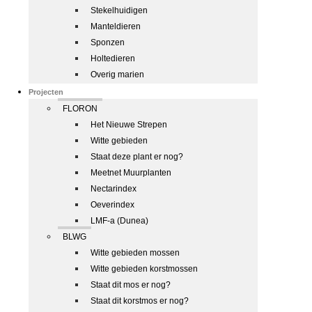
Stekelhuidigen
Manteldieren
Sponzen
Holtedieren
Overig marien
Projecten
FLORON
Het Nieuwe Strepen
Witte gebieden
Staat deze plant er nog?
Meetnet Muurplanten
Nectarindex
Oeverindex
LMF-a (Dunea)
BLWG
Witte gebieden mossen
Witte gebieden korstmossen
Staat dit mos er nog?
Staat dit korstmos er nog?