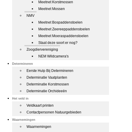
Meetnet Korstmossen
Meetnet Mossen
NMV
Meetnet Bospaddenstoelen
Meetnet Zeereeppaddenstoelen
Meetnet Moeraspaddenstoelen
Staat deze soort er nog?
Zoogdiervereniging
NEM Wildcamera's
Determineren
Eerste Hulp Bij Determineren
Determinatie Vaatplanten
Determinatie Korstmossen
Determinatie Orchideeën
Het veld in
Veldkaart printen
Contactpersonen Natuurgebieden
Waarnemingen
Waarnemingen