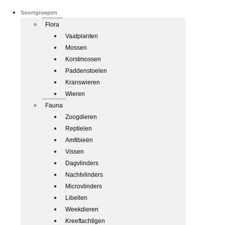
Soortgroepen
Flora
Vaatplanten
Mossen
Korstmossen
Paddenstoelen
Kranswieren
Wieren
Fauna
Zoogdieren
Reptielen
Amfibieën
Vissen
Dagvlinders
Nachtvlinders
Microvlinders
Libellen
Weekdieren
Kreeftachtigen