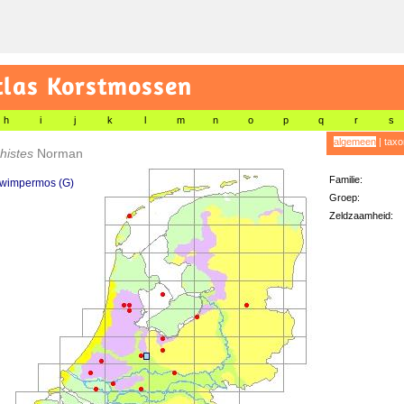
tlas Korstmossen
h
i
j
k
l
m
n
o
p
q
r
s
algemeen
|
taxo
histes
Norman
Familie:
 wimpermos (G)
Groep:
Zeldzaamheid: