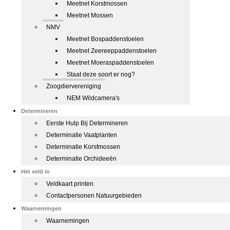
Meetnet Korstmossen
Meetnet Mossen
NMV
Meetnet Bospaddenstoelen
Meetnet Zeereeppaddenstoelen
Meetnet Moeraspaddenstoelen
Staat deze soort er nog?
Zoogdiervereniging
NEM Wildcamera's
Determineren
Eerste Hulp Bij Determineren
Determinatie Vaatplanten
Determinatie Korstmossen
Determinatie Orchideeën
Het veld in
Veldkaart printen
Contactpersonen Natuurgebieden
Waarnemingen
Waarnemingen