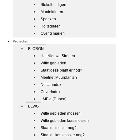
Stekelhuidigen
Manteldieren
Sponzen
Holtedieren
Overig marien
Projecten
FLORON
Het Nieuwe Strepen
Witte gebieden
Staat deze plant er nog?
Meetnet Muurplanten
Nectarindex
Oeverindex
LMF-a (Dunea)
BLWG
Witte gebieden mossen
Witte gebieden korstmossen
Staat dit mos er nog?
Staat dit korstmos er nog?