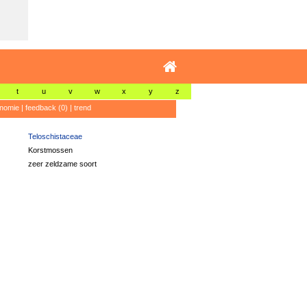
t
u
v
w
x
y
z
nomie
|
feedback (0)
|
trend
Teloschistaceae
Korstmossen
zeer zeldzame soort