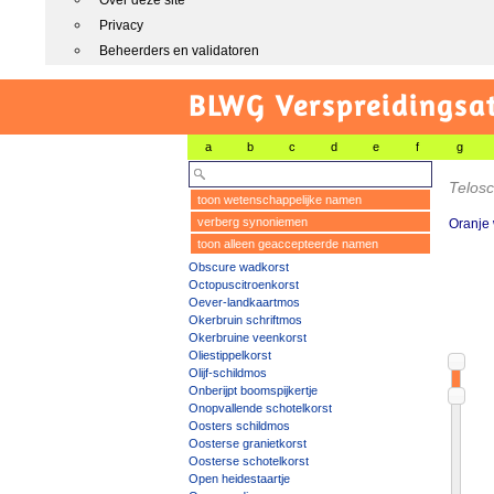
Over deze site
Privacy
Beheerders en validatoren
BLWG Verspreidingsa
a
b
c
d
e
f
g
Telosc
toon wetenschappelijke namen
verberg synoniemen
Oranje
toon alleen geaccepteerde namen
Obscure wadkorst
Octopuscitroenkorst
Oever-landkaartmos
Okerbruin schriftmos
Okerbruine veenkorst
Oliestippelkorst
Olijf-schildmos
Onberijpt boomspijkertje
Onopvallende schotelkorst
Oosters schildmos
Oosterse granietkorst
Oosterse schotelkorst
Open heidestaartje