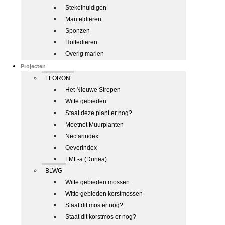
Stekelhuidigen
Manteldieren
Sponzen
Holtedieren
Overig marien
Projecten
FLORON
Het Nieuwe Strepen
Witte gebieden
Staat deze plant er nog?
Meetnet Muurplanten
Nectarindex
Oeverindex
LMF-a (Dunea)
BLWG
Witte gebieden mossen
Witte gebieden korstmossen
Staat dit mos er nog?
Staat dit korstmos er nog?