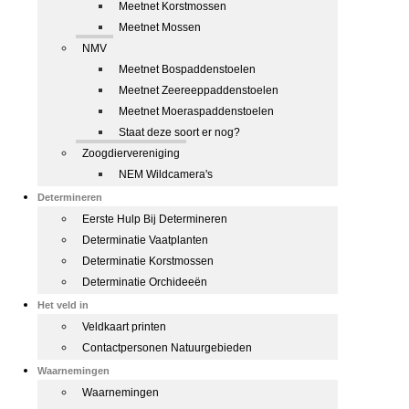
Meetnet Korstmossen
Meetnet Mossen
NMV
Meetnet Bospaddenstoelen
Meetnet Zeereeppaddenstoelen
Meetnet Moeraspaddenstoelen
Staat deze soort er nog?
Zoogdiervereniging
NEM Wildcamera's
Determineren
Eerste Hulp Bij Determineren
Determinatie Vaatplanten
Determinatie Korstmossen
Determinatie Orchideeën
Het veld in
Veldkaart printen
Contactpersonen Natuurgebieden
Waarnemingen
Waarnemingen