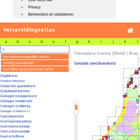
Over deze site
Privacy
Beheerders en validatoren
Verspreidingsatlas
a
b
c
d
e
f
g
h
i
j
k
l
Flavoplaca marina
(Wedd.) Arup,
toon wetenschappelijke namen
verberg synoniemen
Gelobde zeecitroenkorst
toon alleen geaccepteerde namen
Gagelkorst
Geaderd bekermos
Gebarsten granietkorst
Gebobbeld leermos
Gebogen knoopjeskorst
Gebogen rendiermos
Gebogen schildmos
Gebogen schildmos s.l.
Geel bekermos
Geel boerenkoolmos
Geel boomzonnetje
Geel schorssteeltje
Geel schriftmos