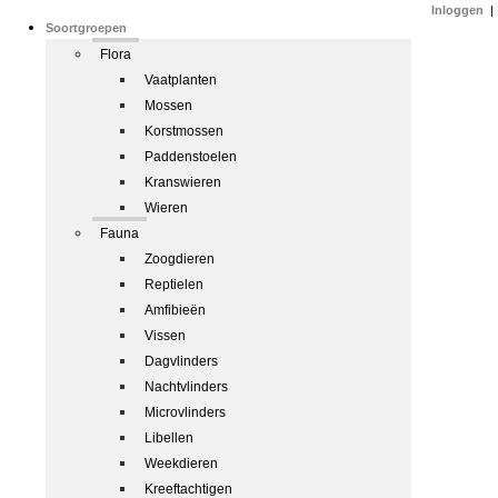
Inloggen
|
Soortgroepen
Flora
Vaatplanten
Mossen
Korstmossen
Paddenstoelen
Kranswieren
Wieren
Fauna
Zoogdieren
Reptielen
Amfibieën
Vissen
Dagvlinders
Nachtvlinders
Microvlinders
Libellen
Weekdieren
Kreeftachtigen