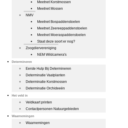
Meetnet Korstmossen
Meetnet Mossen
NMV
Meetnet Bospaddenstoelen
Meetnet Zeereeppaddenstoelen
Meetnet Moeraspaddenstoelen
Staat deze soort er nog?
Zoogdiervereniging
NEM Wildcamera's
Determineren
Eerste Hulp Bij Determineren
Determinatie Vaatplanten
Determinatie Korstmossen
Determinatie Orchideeën
Het veld in
Veldkaart printen
Contactpersonen Natuurgebieden
Waarnemingen
Waarnemingen