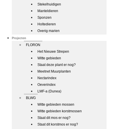
Stekelhuidigen
Manteldieren
Sponzen
Holtedieren
Overig marien
Projecten
FLORON
Het Nieuwe Strepen
Witte gebieden
Staat deze plant er nog?
Meetnet Muurplanten
Nectarindex
Oeverindex
LMF-a (Dunea)
BLWG
Witte gebieden mossen
Witte gebieden korstmossen
Staat dit mos er nog?
Staat dit korstmos er nog?