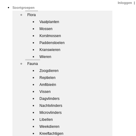
Inloggen
|
Soortgroepen
Flora
Vaatplanten
Mossen
Korstmossen
Paddenstoelen
Kranswieren
Wieren
Fauna
Zoogdieren
Reptielen
Amfibieën
Vissen
Dagvlinders
Nachtvlinders
Microvlinders
Libellen
Weekdieren
Kreeftachtigen