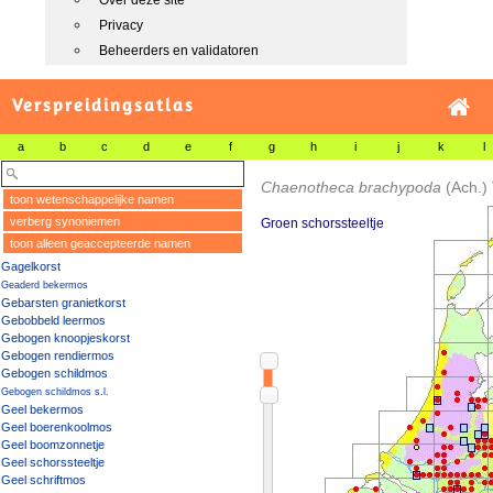
Over deze site
Privacy
Beheerders en validatoren
Verspreidingsatlas
a
b
c
d
e
f
g
h
i
j
k
l
Chaenotheca brachypoda
(Ach.) 
toon wetenschappelijke namen
verberg synoniemen
Groen schorssteeltje
toon alleen geaccepteerde namen
Gagelkorst
Geaderd bekermos
Gebarsten granietkorst
Gebobbeld leermos
Gebogen knoopjeskorst
Gebogen rendiermos
Gebogen schildmos
Gebogen schildmos s.l.
Geel bekermos
Geel boerenkoolmos
Geel boomzonnetje
Geel schorssteeltje
Geel schriftmos