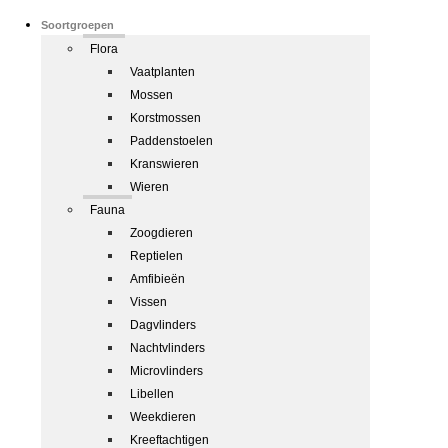
Soortgroepen
Flora
Vaatplanten
Mossen
Korstmossen
Paddenstoelen
Kranswieren
Wieren
Fauna
Zoogdieren
Reptielen
Amfibieën
Vissen
Dagvlinders
Nachtvlinders
Microvlinders
Libellen
Weekdieren
Kreeftachtigen