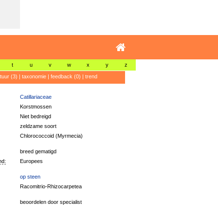
t
u
v
w
x
y
z
atuur (3)
|
taxonomie
|
feedback (0)
|
trend
Catillariaceae
Korstmossen
Niet bedreigd
zeldzame soort
Chlorococcoid (Myrmecia)
breed gematigd
nd:
Europees
op steen
Racomitrio-Rhizocarpetea
beoordelen door specialist