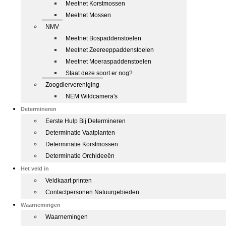
Meetnet Korstmossen
Meetnet Mossen
NMV
Meetnet Bospaddenstoelen
Meetnet Zeereeppaddenstoelen
Meetnet Moeraspaddenstoelen
Staat deze soort er nog?
Zoogdiervereniging
NEM Wildcamera's
Determineren
Eerste Hulp Bij Determineren
Determinatie Vaatplanten
Determinatie Korstmossen
Determinatie Orchideeën
Het veld in
Veldkaart printen
Contactpersonen Natuurgebieden
Waarnemingen
Waarnemingen