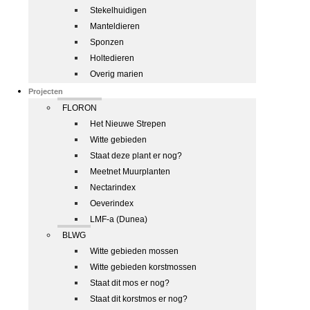
Stekelhuidigen
Manteldieren
Sponzen
Holtedieren
Overig marien
Projecten
FLORON
Het Nieuwe Strepen
Witte gebieden
Staat deze plant er nog?
Meetnet Muurplanten
Nectarindex
Oeverindex
LMF-a (Dunea)
BLWG
Witte gebieden mossen
Witte gebieden korstmossen
Staat dit mos er nog?
Staat dit korstmos er nog?