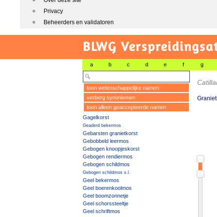
Over deze site
Privacy
Beheerders en validatoren
BLWG Verspreidingsa
a
b
c
d
e
f
g
Catill
toon wetenschappelijke namen
verberg synoniemen
Graniet
toon alleen geaccepteerde namen
Gagelkorst
Geaderd bekermos
Gebarsten granietkorst
Gebobbeld leermos
Gebogen knoopjeskorst
Gebogen rendiermos
Gebogen schildmos
Gebogen schildmos s.l.
Geel bekermos
Geel boerenkoolmos
Geel boomzonnetje
Geel schorssteeltje
Geel schriftmos