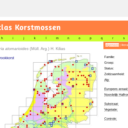
tlas Korstmossen
h
i
j
k
l
m
n
o
p
q
r
s
algemeen
|
liter
aria atomarioides
(Müll. Arg.) H. Kilias
Familie:
rookkorst
Groep:
Status:
Zeldzaamheid:
Alg:
Europees areaal:
Noordelijk Halfro
Substraat:
Vegetatie:
Controle: