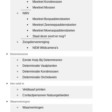
Meetnet Korstmossen
Meetnet Mossen
NMV
Meetnet Bospaddenstoelen
Meetnet Zeereeppaddenstoelen
Meetnet Moeraspaddenstoelen
Staat deze soort er nog?
Zoogdiervereniging
NEM Wildcamera's
Determineren
Eerste Hulp Bij Determineren
Determinatie Vaatplanten
Determinatie Korstmossen
Determinatie Orchideeën
Het veld in
Veldkaart printen
Contactpersonen Natuurgebieden
Waarnemingen
Waarnemingen