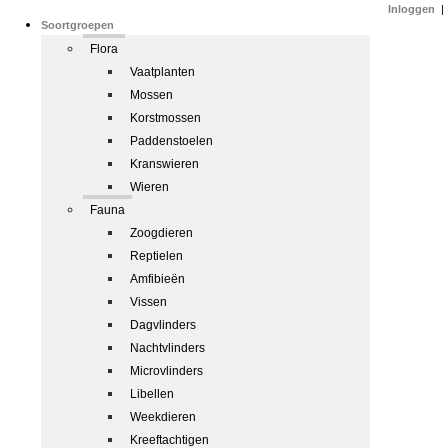
Inloggen
|
Soortgroepen
Flora
Vaatplanten
Mossen
Korstmossen
Paddenstoelen
Kranswieren
Wieren
Fauna
Zoogdieren
Reptielen
Amfibieën
Vissen
Dagvlinders
Nachtvlinders
Microvlinders
Libellen
Weekdieren
Kreeftachtigen