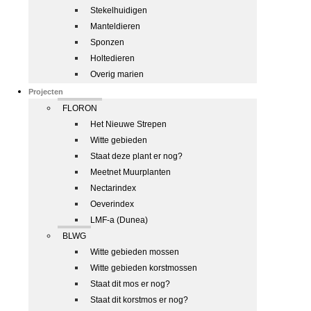
Stekelhuidigen
Manteldieren
Sponzen
Holtedieren
Overig marien
Projecten
FLORON
Het Nieuwe Strepen
Witte gebieden
Staat deze plant er nog?
Meetnet Muurplanten
Nectarindex
Oeverindex
LMF-a (Dunea)
BLWG
Witte gebieden mossen
Witte gebieden korstmossen
Staat dit mos er nog?
Staat dit korstmos er nog?