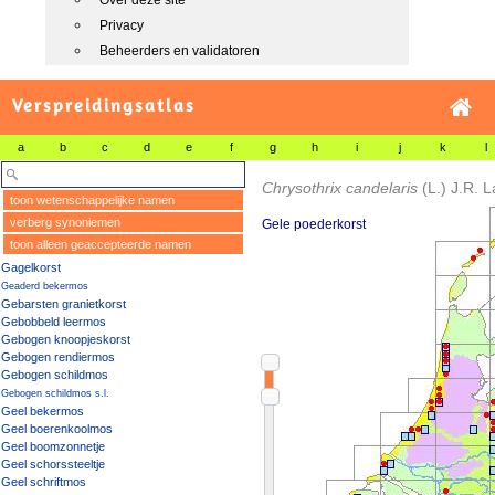
Over deze site
Privacy
Beheerders en validatoren
Verspreidingsatlas
a
b
c
d
e
f
g
h
i
j
k
l
Chrysothrix candelaris
(L.) J.R. 
toon wetenschappelijke namen
verberg synoniemen
Gele poederkorst
toon alleen geaccepteerde namen
Gagelkorst
Geaderd bekermos
Gebarsten granietkorst
Gebobbeld leermos
Gebogen knoopjeskorst
Gebogen rendiermos
Gebogen schildmos
Gebogen schildmos s.l.
Geel bekermos
Geel boerenkoolmos
Geel boomzonnetje
Geel schorssteeltje
Geel schriftmos