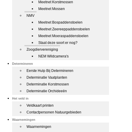
Meetnet Korstmossen
Meetnet Mossen
NMV
Meetnet Bospaddenstoelen
Meetnet Zeereeppaddenstoelen
Meetnet Moeraspaddenstoelen
Staat deze soort er nog?
Zoogdiervereniging
NEM Wildcamera's
Determineren
Eerste Hulp Bij Determineren
Determinatie Vaatplanten
Determinatie Korstmossen
Determinatie Orchideeën
Het veld in
Veldkaart printen
Contactpersonen Natuurgebieden
Waarnemingen
Waarnemingen