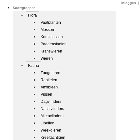
Inloggen
|
Soortgroepen
Flora
Vaatplanten
Mossen
Korstmossen
Paddenstoelen
Kranswieren
Wieren
Fauna
Zoogdieren
Reptielen
Amfibieën
Vissen
Dagvlinders
Nachtvlinders
Microvlinders
Libellen
Weekdieren
Kreeftachtigen