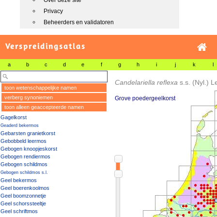
Over deze site
Privacy
Beheerders en validatoren
Verspreidingsatlas
a
b
c
d
e
f
g
h
i
j
k
l
Candelariella reflexa
s.s.
(Nyl.) L
toon wetenschappelijke namen
verberg synoniemen
Grove poedergeelkorst
toon alleen geaccepteerde namen
Gagelkorst
Geaderd bekermos
Gebarsten granietkorst
Gebobbeld leermos
Gebogen knoopjeskorst
Gebogen rendiermos
Gebogen schildmos
Gebogen schildmos s.l.
Geel bekermos
Geel boerenkoolmos
Geel boomzonnetje
Geel schorssteeltje
Geel schriftmos