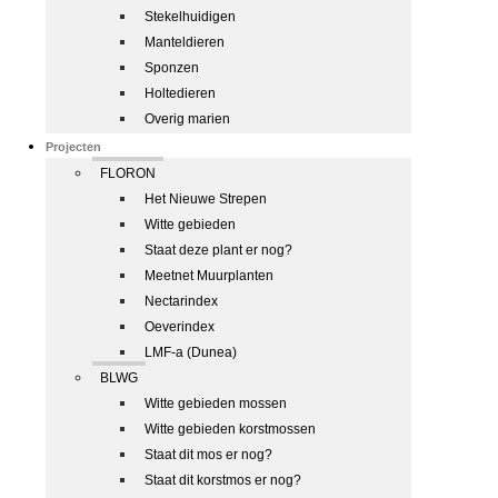
Stekelhuidigen
Manteldieren
Sponzen
Holtedieren
Overig marien
Projecten
FLORON
Het Nieuwe Strepen
Witte gebieden
Staat deze plant er nog?
Meetnet Muurplanten
Nectarindex
Oeverindex
LMF-a (Dunea)
BLWG
Witte gebieden mossen
Witte gebieden korstmossen
Staat dit mos er nog?
Staat dit korstmos er nog?