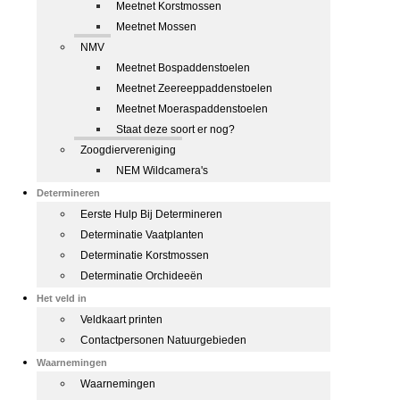
Meetnet Korstmossen
Meetnet Mossen
NMV
Meetnet Bospaddenstoelen
Meetnet Zeereeppaddenstoelen
Meetnet Moeraspaddenstoelen
Staat deze soort er nog?
Zoogdiervereniging
NEM Wildcamera's
Determineren
Eerste Hulp Bij Determineren
Determinatie Vaatplanten
Determinatie Korstmossen
Determinatie Orchideeën
Het veld in
Veldkaart printen
Contactpersonen Natuurgebieden
Waarnemingen
Waarnemingen