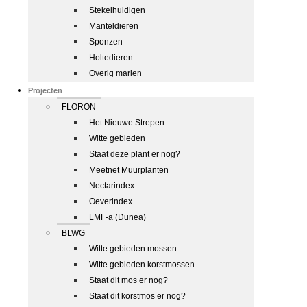
Stekelhuidigen
Manteldieren
Sponzen
Holtedieren
Overig marien
Projecten
FLORON
Het Nieuwe Strepen
Witte gebieden
Staat deze plant er nog?
Meetnet Muurplanten
Nectarindex
Oeverindex
LMF-a (Dunea)
BLWG
Witte gebieden mossen
Witte gebieden korstmossen
Staat dit mos er nog?
Staat dit korstmos er nog?