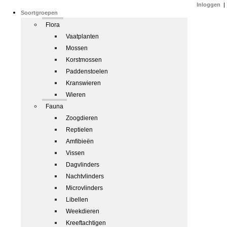
Inloggen
|
Soortgroepen
Flora
Vaatplanten
Mossen
Korstmossen
Paddenstoelen
Kranswieren
Wieren
Fauna
Zoogdieren
Reptielen
Amfibieën
Vissen
Dagvlinders
Nachtvlinders
Microvlinders
Libellen
Weekdieren
Kreeftachtigen