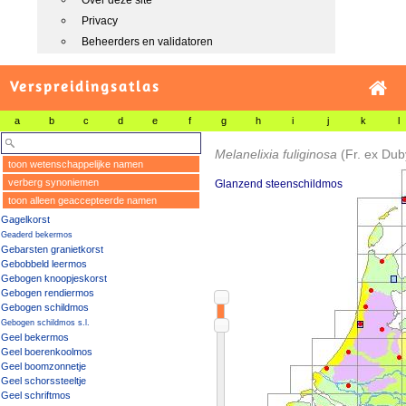
Over deze site
Privacy
Beheerders en validatoren
Verspreidingsatlas
a
b
c
d
e
f
g
h
i
j
k
l
Melanelixia fuliginosa
(Fr. ex Dub
toon wetenschappelijke namen
verberg synoniemen
Glanzend steenschildmos
toon alleen geaccepteerde namen
Gagelkorst
Geaderd bekermos
Gebarsten granietkorst
Gebobbeld leermos
Gebogen knoopjeskorst
Gebogen rendiermos
Gebogen schildmos
Gebogen schildmos s.l.
Geel bekermos
Geel boerenkoolmos
Geel boomzonnetje
Geel schorssteeltje
Geel schriftmos