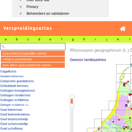
Over deze site
Privacy
Beheerders en validatoren
Verspreidingsatlas
a
b
c
d
e
f
g
h
i
j
k
l
Rhizocarpon geographicum
(L.) 
toon wetenschappelijke namen
verberg synoniemen
Gewoon landkaartmos
toon alleen geaccepteerde namen
Gagelkorst
Geaderd bekermos
Gebarsten granietkorst
Gebobbeld leermos
Gebogen knoopjeskorst
Gebogen rendiermos
Gebogen schildmos
Gebogen schildmos s.l.
Geel bekermos
Geel boerenkoolmos
Geel boomzonnetje
Geel schorssteeltje
Geel schriftmos