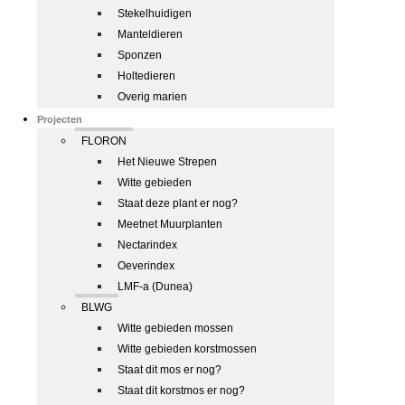
Stekelhuidigen
Manteldieren
Sponzen
Holtedieren
Overig marien
Projecten
FLORON
Het Nieuwe Strepen
Witte gebieden
Staat deze plant er nog?
Meetnet Muurplanten
Nectarindex
Oeverindex
LMF-a (Dunea)
BLWG
Witte gebieden mossen
Witte gebieden korstmossen
Staat dit mos er nog?
Staat dit korstmos er nog?