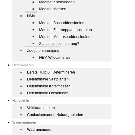
Meetnet Korstmossen
Meetnet Mossen
NMV
Meetnet Bospaddenstoelen
Meetnet Zeereeppaddenstoelen
Meetnet Moeraspaddenstoelen
Staat deze soort er nog?
Zoogdiervereniging
NEM Wildcamera's
Determineren
Eerste Hulp Bij Determineren
Determinatie Vaatplanten
Determinatie Korstmossen
Determinatie Orchideeën
Het veld in
Veldkaart printen
Contactpersonen Natuurgebieden
Waarnemingen
Waarnemingen