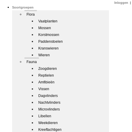
Inloggen
|
Soortgroepen
Flora
Vaatplanten
Mossen
Korstmossen
Paddenstoelen
Kranswieren
Wieren
Fauna
Zoogdieren
Reptielen
Amfibieën
Vissen
Dagvlinders
Nachtvlinders
Microvlinders
Libellen
Weekdieren
Kreeftachtigen