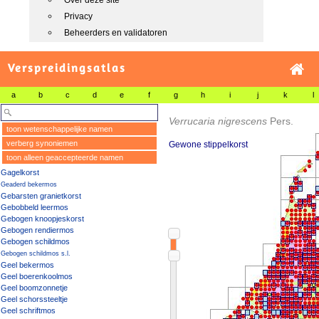
Over deze site
Privacy
Beheerders en validatoren
Verspreidingsatlas
a
b
c
d
e
f
g
h
i
j
k
l
Verrucaria nigrescens
Pers.
toon wetenschappelijke namen
verberg synoniemen
Gewone stippelkorst
toon alleen geaccepteerde namen
Gagelkorst
Geaderd bekermos
Gebarsten granietkorst
Gebobbeld leermos
Gebogen knoopjeskorst
Gebogen rendiermos
Gebogen schildmos
Gebogen schildmos s.l.
Geel bekermos
Geel boerenkoolmos
Geel boomzonnetje
Geel schorssteeltje
Geel schriftmos