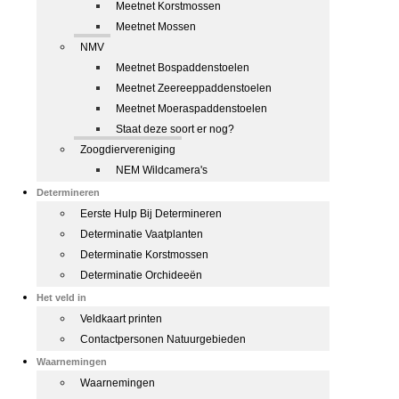
Meetnet Korstmossen
Meetnet Mossen
NMV
Meetnet Bospaddenstoelen
Meetnet Zeereeppaddenstoelen
Meetnet Moeraspaddenstoelen
Staat deze soort er nog?
Zoogdiervereniging
NEM Wildcamera's
Determineren
Eerste Hulp Bij Determineren
Determinatie Vaatplanten
Determinatie Korstmossen
Determinatie Orchideeën
Het veld in
Veldkaart printen
Contactpersonen Natuurgebieden
Waarnemingen
Waarnemingen