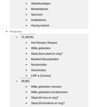
Stekelhuidigen
Manteldieren
Sponzen
Holtedieren
Overig marien
Projecten
FLORON
Het Nieuwe Strepen
Witte gebieden
Staat deze plant er nog?
Meetnet Muurplanten
Nectarindex
Oeverindex
LMF-a (Dunea)
BLWG
Witte gebieden mossen
Witte gebieden korstmossen
Staat dit mos er nog?
Staat dit korstmos er nog?