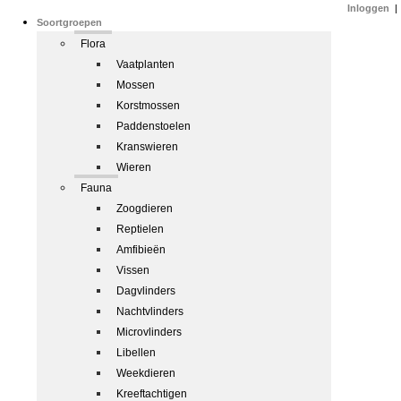
Inloggen
|
Soortgroepen
Flora
Vaatplanten
Mossen
Korstmossen
Paddenstoelen
Kranswieren
Wieren
Fauna
Zoogdieren
Reptielen
Amfibieën
Vissen
Dagvlinders
Nachtvlinders
Microvlinders
Libellen
Weekdieren
Kreeftachtigen