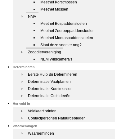
Meetnet Korstmossen
Meetnet Mossen
NMV
Meetnet Bospaddenstoelen
Meetnet Zeereeppaddenstoelen
Meetnet Moeraspaddenstoelen
Staat deze soort er nog?
Zoogdiervereniging
NEM Wildcamera's
Determineren
Eerste Hulp Bij Determineren
Determinatie Vaatplanten
Determinatie Korstmossen
Determinatie Orchideeën
Het veld in
Veldkaart printen
Contactpersonen Natuurgebieden
Waarnemingen
Waarnemingen