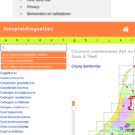
Over deze site
Privacy
Beheerders en validatoren
Verspreidingsatlas
a
b
c
d
e
f
g
h
i
j
k
l
Circinaria caesiocinerea
(Nyl. ex 
toon wetenschappelijke namen
Savic & Tibell
verberg synoniemen
Grijzig dambordje
toon alleen geaccepteerde namen
Gagelkorst
Geaderd bekermos
Gebarsten granietkorst
Gebobbeld leermos
Gebogen knoopjeskorst
Gebogen rendiermos
Gebogen schildmos
Gebogen schildmos s.l.
Geel bekermos
Geel boerenkoolmos
Geel boomzonnetje
Geel schorssteeltje
Geel schriftmos