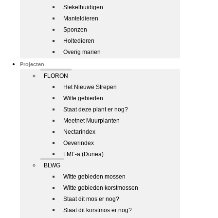
Stekelhuidigen
Manteldieren
Sponzen
Holtedieren
Overig marien
Projecten
FLORON
Het Nieuwe Strepen
Witte gebieden
Staat deze plant er nog?
Meetnet Muurplanten
Nectarindex
Oeverindex
LMF-a (Dunea)
BLWG
Witte gebieden mossen
Witte gebieden korstmossen
Staat dit mos er nog?
Staat dit korstmos er nog?