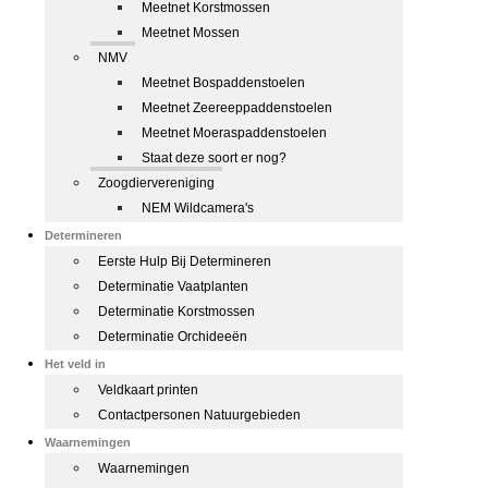
Meetnet Korstmossen
Meetnet Mossen
NMV
Meetnet Bospaddenstoelen
Meetnet Zeereeppaddenstoelen
Meetnet Moeraspaddenstoelen
Staat deze soort er nog?
Zoogdiervereniging
NEM Wildcamera's
Determineren
Eerste Hulp Bij Determineren
Determinatie Vaatplanten
Determinatie Korstmossen
Determinatie Orchideeën
Het veld in
Veldkaart printen
Contactpersonen Natuurgebieden
Waarnemingen
Waarnemingen