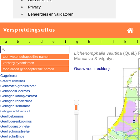
Over deze site
Privacy
Beheerders en validatoren
Verspreidingsatlas
a
b
c
d
e
f
g
h
i
j
k
l
Lichenomphalia velutina
(Quél.) 
toon wetenschappelijke namen
Moncalvo & Vilgalys
verberg synoniemen
Grauw veentrechtertje
toon alleen geaccepteerde namen
Gagelkorst
Geaderd bekermos
Gebarsten granietkorst
Gebobbeld leermos
Gebogen knoopjeskorst
Gebogen rendiermos
Gebogen schildmos
Gebogen schildmos s.l.
Geel bekermos
Geel boerenkoolmos
Geel boomzonnetje
Geel schorssteeltje
Geel schriftmos