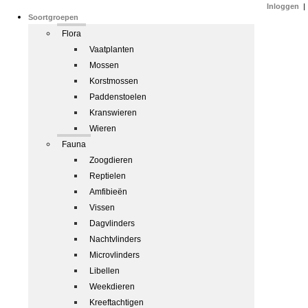
Inloggen
|
Soortgroepen
Flora
Vaatplanten
Mossen
Korstmossen
Paddenstoelen
Kranswieren
Wieren
Fauna
Zoogdieren
Reptielen
Amfibieën
Vissen
Dagvlinders
Nachtvlinders
Microvlinders
Libellen
Weekdieren
Kreeftachtigen