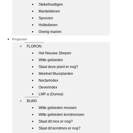
Stekelhuidigen
Manteldieren
Sponzen
Holtedieren
Overig marien
Projecten
FLORON
Het Nieuwe Strepen
Witte gebieden
Staat deze plant er nog?
Meetnet Muurplanten
Nectarindex
Oeverindex
LMF-a (Dunea)
BLWG
Witte gebieden mossen
Witte gebieden korstmossen
Staat dit mos er nog?
Staat dit korstmos er nog?