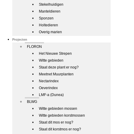
Stekelhuidigen
Manteldieren
Sponzen
Holtedieren
Overig marien
Projecten
FLORON
Het Nieuwe Strepen
Witte gebieden
Staat deze plant er nog?
Meetnet Muurplanten
Nectarindex
Oeverindex
LMF-a (Dunea)
BLWG
Witte gebieden mossen
Witte gebieden korstmossen
Staat dit mos er nog?
Staat dit korstmos er nog?