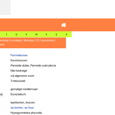
t
u
v
w
x
y
z
enning & ecologie
|
literatuur (2)
|
taxonomie
|
rend
Parmeliaceae
Korstmossen
Parmelia dubia
,
Parmelia subrudecta
Niet bedreigd
vrij algemene soort
Trebouxioid
gematigd-mediterraan
nd:
Euraziatisch
laanbomen, bossen
op bomen, op hout
Hypogymnietea physodis