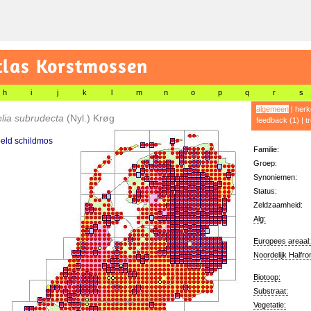
tlas Korstmossen
h
i
j
k
l
m
n
o
p
q
r
s
algemeen
|
herk
lia subrudecta
(Nyl.) Krøg
feedback (1)
|
t
eld schildmos
Familie:
Groep:
Synoniemen:
Status:
Zeldzaamheid:
Alg:
Europees areaal:
Noordelijk Halfro
Biotoop:
Substraat:
Vegetatie: