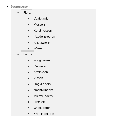
Soortgroepen
Flora
Vaatplanten
Mossen
Korstmossen
Paddenstoelen
Kranswieren
Wieren
Fauna
Zoogdieren
Reptielen
Amfibieën
Vissen
Dagvlinders
Nachtvlinders
Microvlinders
Libellen
Weekdieren
Kreeftachtigen