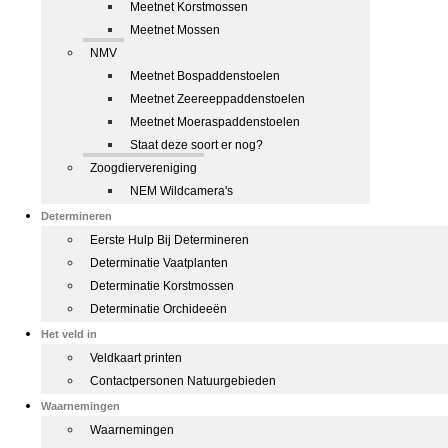
Meetnet Korstmossen
Meetnet Mossen
NMV
Meetnet Bospaddenstoelen
Meetnet Zeereeppaddenstoelen
Meetnet Moeraspaddenstoelen
Staat deze soort er nog?
Zoogdiervereniging
NEM Wildcamera's
Determineren
Eerste Hulp Bij Determineren
Determinatie Vaatplanten
Determinatie Korstmossen
Determinatie Orchideeën
Het veld in
Veldkaart printen
Contactpersonen Natuurgebieden
Waarnemingen
Waarnemingen