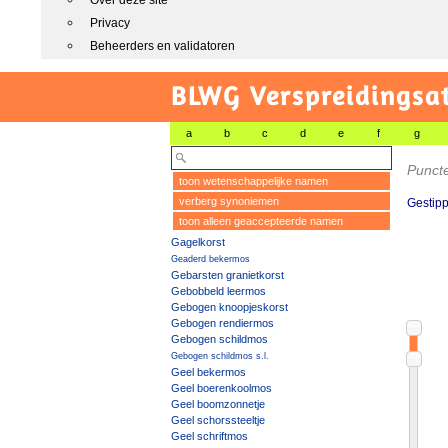
Over deze site
Privacy
Beheerders en validatoren
BLWG Verspreidingsa
a
b
c
d
e
f
g
Puncte
toon wetenschappelijke namen
verberg synoniemen
Gestipp
toon alleen geaccepteerde namen
Gagelkorst
Geaderd bekermos
Gebarsten granietkorst
Gebobbeld leermos
Gebogen knoopjeskorst
Gebogen rendiermos
Gebogen schildmos
Gebogen schildmos s.l.
Geel bekermos
Geel boerenkoolmos
Geel boomzonnetje
Geel schorssteeltje
Geel schriftmos