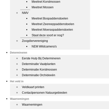
Meetnet Korstmossen
Meetnet Mossen
NMV
Meetnet Bospaddenstoelen
Meetnet Zeereeppaddenstoelen
Meetnet Moeraspaddenstoelen
Staat deze soort er nog?
Zoogdiervereniging
NEM Wildcamera's
Determineren
Eerste Hulp Bij Determineren
Determinatie Vaatplanten
Determinatie Korstmossen
Determinatie Orchideeën
Het veld in
Veldkaart printen
Contactpersonen Natuurgebieden
Waarnemingen
Waarnemingen