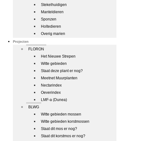
Stekelhuidigen
Manteldieren
Sponzen
Holtedieren
Overig marien
Projecten
FLORON
Het Nieuwe Strepen
Witte gebieden
Staat deze plant er nog?
Meetnet Muurplanten
Nectarindex
Oeverindex
LMF-a (Dunea)
BLWG
Witte gebieden mossen
Witte gebieden korstmossen
Staat dit mos er nog?
Staat dit korstmos er nog?