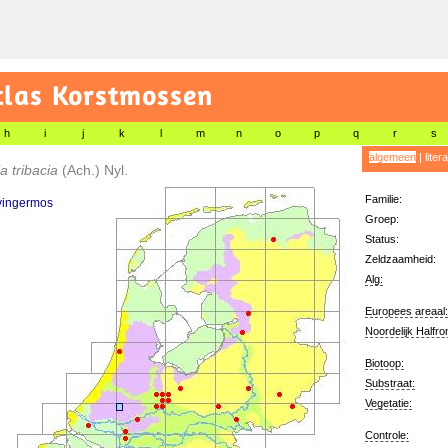
tlas Korstmossen
h
i
j
k
l
m
n
o
p
q
r
s
algemeen
|
liter
a tribacia
(Ach.) Nyl.
Familie:
vingermos
Groep:
Status:
Zeldzaamheid:
Alg:
Europees areaal:
Noordelijk Halfro
Biotoop:
Substraat:
Vegetatie:
Controle: