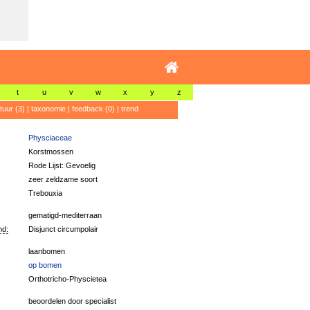
t
u
v
w
x
y
z
atuur (3)
|
taxonomie
|
feedback (0)
|
trend
Physciaceae
Korstmossen
Rode Lijst: Gevoelig
zeer zeldzame soort
Trebouxia
gematigd-mediterraan
nd:
Disjunct circumpolair
laanbomen
op bomen
Orthotricho-Physcietea
beoordelen door specialist