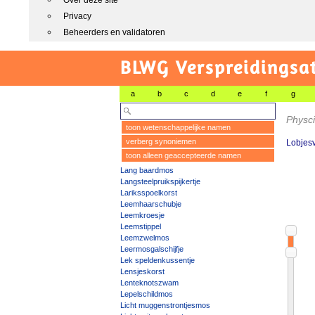
Over deze site
Privacy
Beheerders en validatoren
BLWG Verspreidingsa
a
b
c
d
e
f
g
Physci
toon wetenschappelijke namen
verberg synoniemen
Lobjes
toon alleen geaccepteerde namen
Lang baardmos
Langsteelpruikspijkertje
Lariksspoelkorst
Leemhaarschubje
Leemkroesje
Leemstippel
Leemzwelmos
Leermosgalschijfje
Lek speldenkussentje
Lensjeskorst
Lenteknotszwam
Lepelschildmos
Licht muggenstrontjesmos