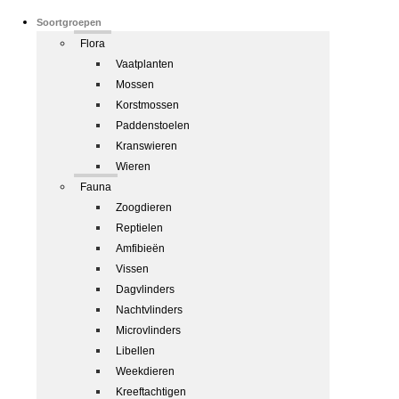
Soortgroepen
Flora
Vaatplanten
Mossen
Korstmossen
Paddenstoelen
Kranswieren
Wieren
Fauna
Zoogdieren
Reptielen
Amfibieën
Vissen
Dagvlinders
Nachtvlinders
Microvlinders
Libellen
Weekdieren
Kreeftachtigen