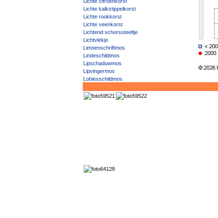
Lichte citroenkorst
Lichte kalkstippelkorst
Lichte rookkorst
Lichte veenkorst
Lichtend schorssteeltje
Lichtvlekje
Limoenschriftmos
Lindeschildmos
Lipschaduwmos
Lipvingermos
Lobjesschildmos
Lobjesvingermos
Longenmos
Loofhoutpapilbolletje
Los schildmos