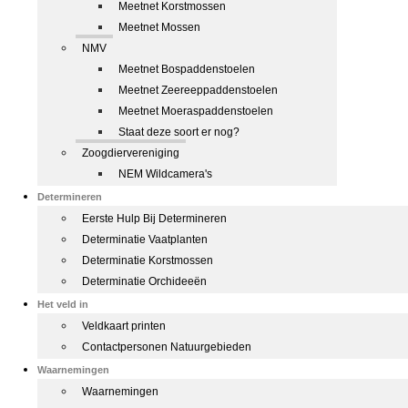
Meetnet Korstmossen
Meetnet Mossen
NMV
Meetnet Bospaddenstoelen
Meetnet Zeereeppaddenstoelen
Meetnet Moeraspaddenstoelen
Staat deze soort er nog?
Zoogdiervereniging
NEM Wildcamera's
Determineren
Eerste Hulp Bij Determineren
Determinatie Vaatplanten
Determinatie Korstmossen
Determinatie Orchideeën
Het veld in
Veldkaart printen
Contactpersonen Natuurgebieden
Waarnemingen
Waarnemingen