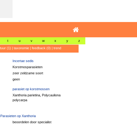
t
u
v
w
x
y
z
atuur (1)
|
taxonomie
|
feedback (0)
|
trend
Incertae sedis
Korstmosparasieten
zeer zeldzame soort
geen
parasiet op korstmossen
Xanthoria parietina, Polycauliona
polycarpa
 Parasieten op Xanthoria
beoordelen door specialist