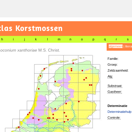
tlas Korstmossen
h
i
j
k
l
m
n
o
p
q
r
s
algemeen
|
liter
noconium xanthoriae
M.S. Christ.
Familie:
Groep:
Zeldzaamheid:
Alg:
Substraat:
Gastheer:
Determinatie
Determinatiehulp
Controle: