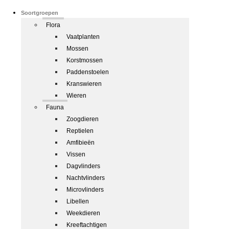
Soortgroepen
Flora
Vaatplanten
Mossen
Korstmossen
Paddenstoelen
Kranswieren
Wieren
Fauna
Zoogdieren
Reptielen
Amfibieën
Vissen
Dagvlinders
Nachtvlinders
Microvlinders
Libellen
Weekdieren
Kreeftachtigen