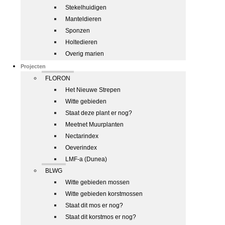
Stekelhuidigen
Manteldieren
Sponzen
Holtedieren
Overig marien
Projecten
FLORON
Het Nieuwe Strepen
Witte gebieden
Staat deze plant er nog?
Meetnet Muurplanten
Nectarindex
Oeverindex
LMF-a (Dunea)
BLWG
Witte gebieden mossen
Witte gebieden korstmossen
Staat dit mos er nog?
Staat dit korstmos er nog?