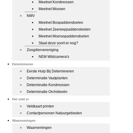
Meetnet Korstmossen
Meetnet Mossen
NMV
Meetnet Bospaddenstoelen
Meetnet Zeereeppaddenstoelen
Meetnet Moeraspaddenstoelen
Staat deze soort er nog?
Zoogdiervereniging
NEM Wildcamera's
Determineren
Eerste Hulp Bij Determineren
Determinatie Vaatplanten
Determinatie Korstmossen
Determinatie Orchideeën
Het veld in
Veldkaart printen
Contactpersonen Natuurgebieden
Waarnemingen
Waarnemingen