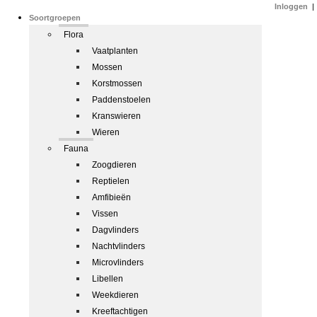
Inloggen
|
Soortgroepen
Flora
Vaatplanten
Mossen
Korstmossen
Paddenstoelen
Kranswieren
Wieren
Fauna
Zoogdieren
Reptielen
Amfibieën
Vissen
Dagvlinders
Nachtvlinders
Microvlinders
Libellen
Weekdieren
Kreeftachtigen