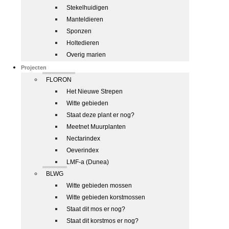
Stekelhuidigen
Manteldieren
Sponzen
Holtedieren
Overig marien
Projecten
FLORON
Het Nieuwe Strepen
Witte gebieden
Staat deze plant er nog?
Meetnet Muurplanten
Nectarindex
Oeverindex
LMF-a (Dunea)
BLWG
Witte gebieden mossen
Witte gebieden korstmossen
Staat dit mos er nog?
Staat dit korstmos er nog?