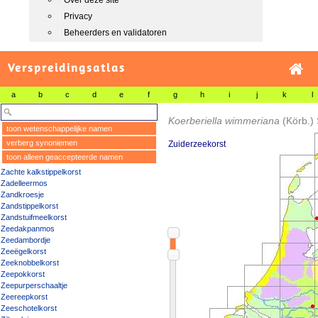
Over deze site
Privacy
Beheerders en validatoren
Verspreidingsatlas
a
b
c
d
e
f
g
h
i
j
k
l
Koerberiella wimmeriana
(Körb.) 
toon wetenschappelijke namen
verberg synoniemen
Zuiderzeekorst
toon alleen geaccepteerde namen
Zachte kalkstippelkorst
Zadelleermos
Zandkroesje
Zandstippelkorst
Zandstuifmeelkorst
Zeedakpanmos
Zeedambordje
Zeeëgelkorst
Zeeknobbelkorst
Zeepokkorst
Zeepurperschaaltje
Zeereepkorst
Zeeschotelkorst