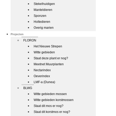
Stekelhuidigen
Manteldieren
Sponzen
Holtedieren
Overig marien
Projecten
FLORON
Het Nieuwe Strepen
Witte gebieden
Staat deze plant er nog?
Meetnet Muurplanten
Nectarindex
Oeverindex
LMF-a (Dunea)
BLWG
Witte gebieden mossen
Witte gebieden korstmossen
Staat dit mos er nog?
Staat dit korstmos er nog?