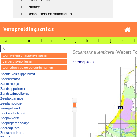
Over deze site
Privacy
Beheerders en validatoren
Verspreidingsatlas
a
b
c
d
e
f
g
h
i
j
k
l
Squamarina lentigera
(Weber) Po
toon wetenschappelijke namen
verberg synoniemen
Zeereepkorst
toon alleen geaccepteerde namen
Zachte kalkstippelkorst
Zadelleermos
Zandkroesje
Zandstippelkorst
Zandstuifmeelkorst
Zeedakpanmos
Zeedambordje
Zeeëgelkorst
Zeeknobbelkorst
Zeepokkorst
Zeepurperschaaltje
Zeereepkorst
Zeeschotelkorst