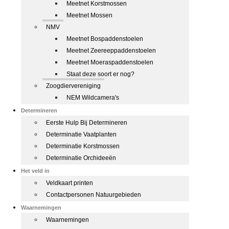
Meetnet Korstmossen
Meetnet Mossen
NMV
Meetnet Bospaddenstoelen
Meetnet Zeereeppaddenstoelen
Meetnet Moeraspaddenstoelen
Staat deze soort er nog?
Zoogdiervereniging
NEM Wildcamera's
Determineren
Eerste Hulp Bij Determineren
Determinatie Vaatplanten
Determinatie Korstmossen
Determinatie Orchideeën
Het veld in
Veldkaart printen
Contactpersonen Natuurgebieden
Waarnemingen
Waarnemingen