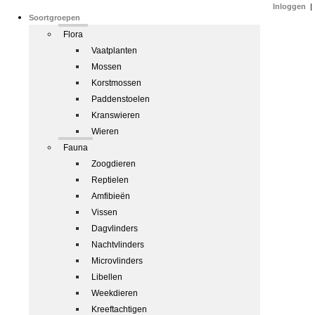
Inloggen
|
Soortgroepen
Flora
Vaatplanten
Mossen
Korstmossen
Paddenstoelen
Kranswieren
Wieren
Fauna
Zoogdieren
Reptielen
Amfibieën
Vissen
Dagvlinders
Nachtvlinders
Microvlinders
Libellen
Weekdieren
Kreeftachtigen