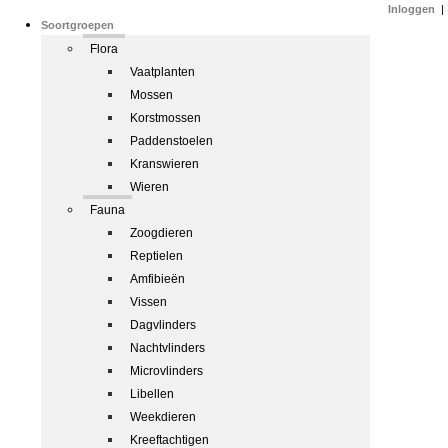
Inloggen
|
Soortgroepen
Flora
Vaatplanten
Mossen
Korstmossen
Paddenstoelen
Kranswieren
Wieren
Fauna
Zoogdieren
Reptielen
Amfibieën
Vissen
Dagvlinders
Nachtvlinders
Microvlinders
Libellen
Weekdieren
Kreeftachtigen