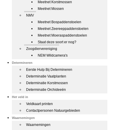
Meetnet Korstmossen
Meetnet Mossen
NMV
Meetnet Bospaddenstoelen
Meetnet Zeereeppaddenstoelen
Meetnet Moeraspaddenstoelen
Staat deze soort er nog?
Zoogdiervereniging
NEM Wildcamera's
Determineren
Eerste Hulp Bij Determineren
Determinatie Vaatplanten
Determinatie Korstmossen
Determinatie Orchideeën
Het veld in
Veldkaart printen
Contactpersonen Natuurgebieden
Waarnemingen
Waarnemingen