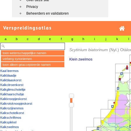
Over deze site
Privacy
Beheerders en validatoren
Verspreidingsatlas
a
b
c
d
e
f
g
h
i
j
k
l
Scytinium biatorinum
(Nyl.) Otál
toon wetenschappelijke namen
verberg synoniemen
Klein zwelmos
toon alleen geaccepteerde namen
Kaal leermos
Kalkblaadje
Kalkblaaskorst
Kalkcitroenkorst
Kalkglimschoteltje
Kalkhaarschubje
Kalkknoopjeskorst
Kalkrotsknoopjeskorst
Kalkrozijnenmos
Kalkschotelkorst
Kalkschriftmos
Kalkspikkel
Kalkzwelmos