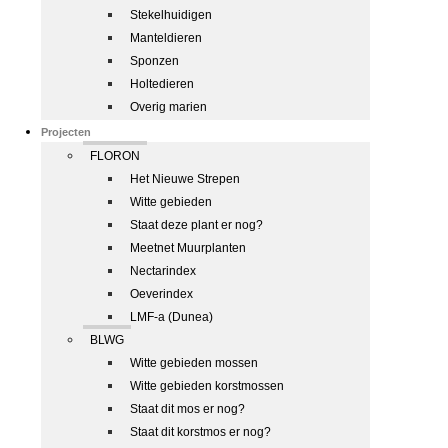
Stekelhuidigen
Manteldieren
Sponzen
Holtedieren
Overig marien
Projecten
FLORON
Het Nieuwe Strepen
Witte gebieden
Staat deze plant er nog?
Meetnet Muurplanten
Nectarindex
Oeverindex
LMF-a (Dunea)
BLWG
Witte gebieden mossen
Witte gebieden korstmossen
Staat dit mos er nog?
Staat dit korstmos er nog?