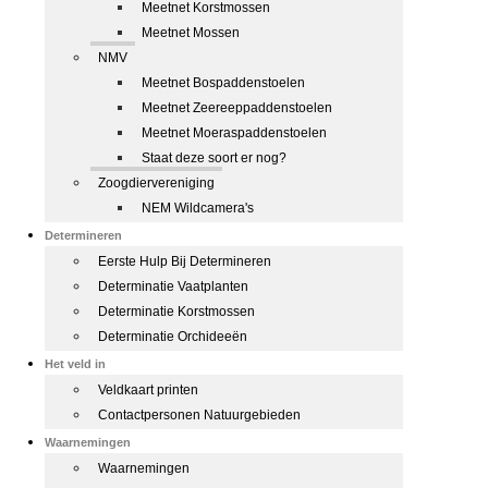
Meetnet Korstmossen
Meetnet Mossen
NMV
Meetnet Bospaddenstoelen
Meetnet Zeereeppaddenstoelen
Meetnet Moeraspaddenstoelen
Staat deze soort er nog?
Zoogdiervereniging
NEM Wildcamera's
Determineren
Eerste Hulp Bij Determineren
Determinatie Vaatplanten
Determinatie Korstmossen
Determinatie Orchideeën
Het veld in
Veldkaart printen
Contactpersonen Natuurgebieden
Waarnemingen
Waarnemingen