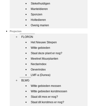
Stekelhuidigen
Manteldieren
Sponzen
Holtedieren
Overig marien
Projecten
FLORON
Het Nieuwe Strepen
Witte gebieden
Staat deze plant er nog?
Meetnet Muurplanten
Nectarindex
Oeverindex
LMF-a (Dunea)
BLWG
Witte gebieden mossen
Witte gebieden korstmossen
Staat dit mos er nog?
Staat dit korstmos er nog?