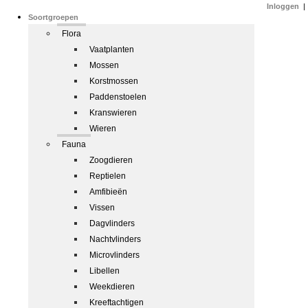
Inloggen
|
Soortgroepen
Flora
Vaatplanten
Mossen
Korstmossen
Paddenstoelen
Kranswieren
Wieren
Fauna
Zoogdieren
Reptielen
Amfibieën
Vissen
Dagvlinders
Nachtvlinders
Microvlinders
Libellen
Weekdieren
Kreeftachtigen