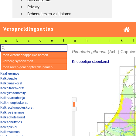
Over deze site
Privacy
Beheerders en validatoren
Verspreidingsatlas
a
b
c
d
e
f
g
h
i
j
k
l
Rimularia gibbosa
(Ach.) Coppin
toon wetenschappelijke namen
verberg synoniemen
Knobbelige steenkorst
toon alleen geaccepteerde namen
Kaal leermos
Kalkblaadje
Kalkblaaskorst
Kalkcitroenkorst
Kalkglimschoteltje
Kalkhaarschubje
Kalkknoopjeskorst
Kalkrotsknoopjeskorst
Kalkrozijnenmos
Kalkschotelkorst
Kalkschriftmos
Kalkspikkel
Kalkzwelmos