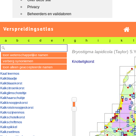
Over deze site
Privacy
Beheerders en validatoren
Verspreidingsatlas
a
b
c
d
e
f
g
h
i
j
k
l
Bryostigma lapidicola
(Taylor) S.
toon wetenschappelijke namen
verberg synoniemen
Knotwilgkorst
toon alleen geaccepteerde namen
Kaal leermos
Kalkblaadje
Kalkblaaskorst
Kalkcitroenkorst
Kalkglimschoteltje
Kalkhaarschubje
Kalkknoopjeskorst
Kalkrotsknoopjeskorst
Kalkrozijnenmos
Kalkschotelkorst
Kalkschriftmos
Kalkspikkel
Kalkzwelmos