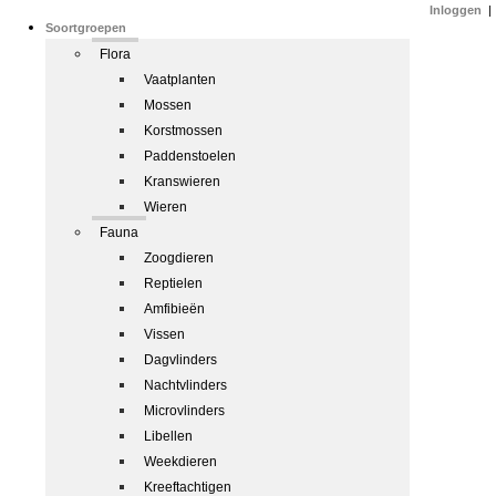
Inloggen
|
Soortgroepen
Flora
Vaatplanten
Mossen
Korstmossen
Paddenstoelen
Kranswieren
Wieren
Fauna
Zoogdieren
Reptielen
Amfibieën
Vissen
Dagvlinders
Nachtvlinders
Microvlinders
Libellen
Weekdieren
Kreeftachtigen