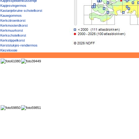
Kapjesspeldenkussentje
Kapjesvingermos
Kastanjebruine schotelkorst
Kauwgommos
Kerkcitroenkorst
Kerkmosterdkorst
Kerkmuurkorst
Kerkschotelkorst
Kerkstippelkorst
Kerststukjes-rendiermos
Kiezeloogje
Kiezelvlekje
Klein baardmos
Klein boomzonnetje
Klein dooiermos
Klein haarschoteltje
Klein landkaartmos
Klein leermos
Klein longenmos
Klein purperschaaltje
Klein schaduwmos
Klein schorssteeltje
Klein schriftmos
Klein steenoogje
Klein steenschubje
Klein strontjesmos
Klein vulkaanoogje
Klein zwelmos