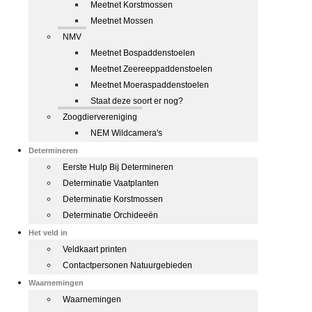
Meetnet Korstmossen
Meetnet Mossen
NMV
Meetnet Bospaddenstoelen
Meetnet Zeereeppaddenstoelen
Meetnet Moeraspaddenstoelen
Staat deze soort er nog?
Zoogdiervereniging
NEM Wildcamera's
Determineren
Eerste Hulp Bij Determineren
Determinatie Vaatplanten
Determinatie Korstmossen
Determinatie Orchideeën
Het veld in
Veldkaart printen
Contactpersonen Natuurgebieden
Waarnemingen
Waarnemingen