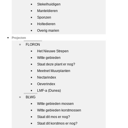
Stekelhuidigen
Manteldieren
Sponzen
Holtedieren
Overig marien
Projecten
FLORON
Het Nieuwe Strepen
Witte gebieden
Staat deze plant er nog?
Meetnet Muurplanten
Nectarindex
Oeverindex
LMF-a (Dunea)
BLWG
Witte gebieden mossen
Witte gebieden korstmossen
Staat dit mos er nog?
Staat dit korstmos er nog?