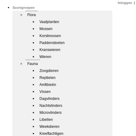
Inloggen
|
Soortgroepen
Flora
Vaatplanten
Mossen
Korstmossen
Paddenstoelen
Kranswieren
Wieren
Fauna
Zoogdieren
Reptielen
Amfibieën
Vissen
Dagvlinders
Nachtvlinders
Microvlinders
Libellen
Weekdieren
Kreeftachtigen