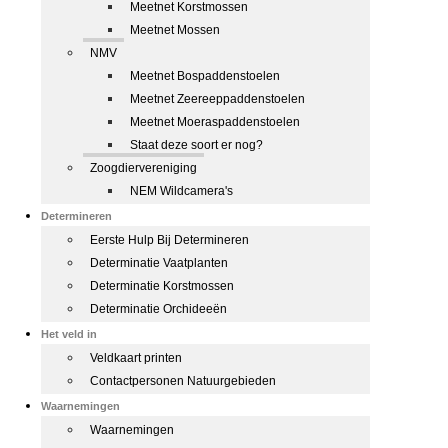
Meetnet Korstmossen
Meetnet Mossen
NMV
Meetnet Bospaddenstoelen
Meetnet Zeereeppaddenstoelen
Meetnet Moeraspaddenstoelen
Staat deze soort er nog?
Zoogdiervereniging
NEM Wildcamera's
Determineren
Eerste Hulp Bij Determineren
Determinatie Vaatplanten
Determinatie Korstmossen
Determinatie Orchideeën
Het veld in
Veldkaart printen
Contactpersonen Natuurgebieden
Waarnemingen
Waarnemingen