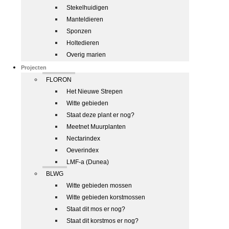
Stekelhuidigen
Manteldieren
Sponzen
Holtedieren
Overig marien
Projecten
FLORON
Het Nieuwe Strepen
Witte gebieden
Staat deze plant er nog?
Meetnet Muurplanten
Nectarindex
Oeverindex
LMF-a (Dunea)
BLWG
Witte gebieden mossen
Witte gebieden korstmossen
Staat dit mos er nog?
Staat dit korstmos er nog?