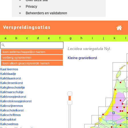
Over deze site
Privacy
Beheerders en validatoren
Verspreidingsatlas
a
b
c
d
e
f
g
h
i
j
k
l
Lecidea variegatula
Nyl.
toon wetenschappelijke namen
verberg synoniemen
Kleine granietkorst
toon alleen geaccepteerde namen
Kaal leermos
Kalkblaadje
Kalkblaaskorst
Kalkcitroenkorst
Kalkglimschoteltje
Kalkhaarschubje
Kalkknoopjeskorst
Kalkrotsknoopjeskorst
Kalkrozijnenmos
Kalkschotelkorst
Kalkschriftmos
Kalkspikkel
Kalkzwelmos