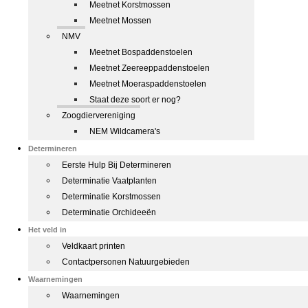
Meetnet Korstmossen
Meetnet Mossen
NMV
Meetnet Bospaddenstoelen
Meetnet Zeereeppaddenstoelen
Meetnet Moeraspaddenstoelen
Staat deze soort er nog?
Zoogdiervereniging
NEM Wildcamera's
Determineren
Eerste Hulp Bij Determineren
Determinatie Vaatplanten
Determinatie Korstmossen
Determinatie Orchideeën
Het veld in
Veldkaart printen
Contactpersonen Natuurgebieden
Waarnemingen
Waarnemingen