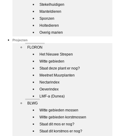
Stekelhuidigen
Manteldieren
Sponzen
Holtedieren
Overig marien
Projecten
FLORON
Het Nieuwe Strepen
Witte gebieden
Staat deze plant er nog?
Meetnet Muurplanten
Nectarindex
Oeverindex
LMF-a (Dunea)
BLWG
Witte gebieden mossen
Witte gebieden korstmossen
Staat dit mos er nog?
Staat dit korstmos er nog?