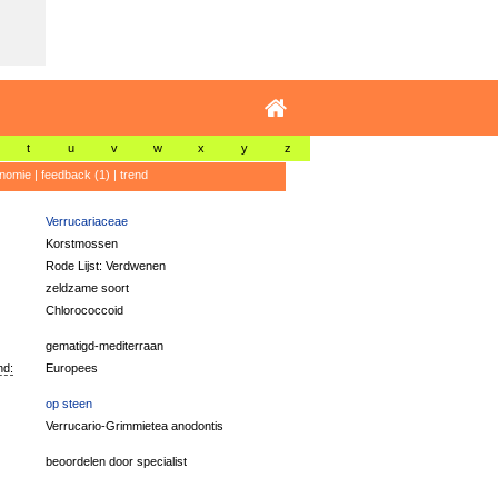
t
u
v
w
x
y
z
nomie
|
feedback (1)
|
trend
Verrucariaceae
Korstmossen
Rode Lijst: Verdwenen
zeldzame soort
Chlorococcoid
gematigd-mediterraan
nd:
Europees
op steen
Verrucario-Grimmietea anodontis
beoordelen door specialist