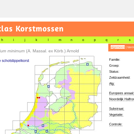
tlas Korstmossen
h
i
j
k
l
m
n
o
p
q
r
s
algemeen
|
taxo
dium minimum
(A. Massal. ex Körb.) Arnold
Familie:
e schotstippelkorst
Groep:
Status:
Zeldzaamheid:
Alg:
Europees areaal:
Noordelijk Halfro
Substraat:
Vegetatie:
Controle: