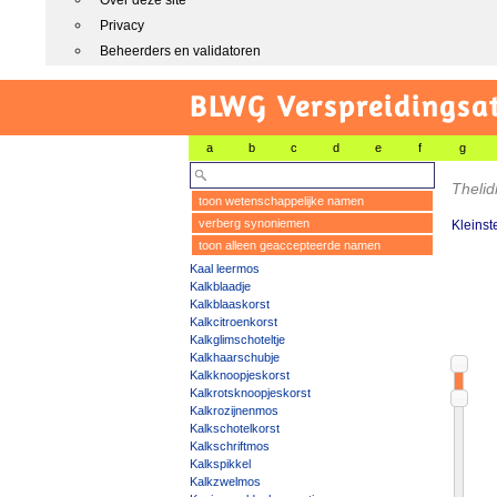
Over deze site
Privacy
Beheerders en validatoren
BLWG Verspreidingsa
a
b
c
d
e
f
g
Theli
toon wetenschappelijke namen
verberg synoniemen
Kleinst
toon alleen geaccepteerde namen
Kaal leermos
Kalkblaadje
Kalkblaaskorst
Kalkcitroenkorst
Kalkglimschoteltje
Kalkhaarschubje
Kalkknoopjeskorst
Kalkrotsknoopjeskorst
Kalkrozijnenmos
Kalkschotelkorst
Kalkschriftmos
Kalkspikkel
Kalkzwelmos