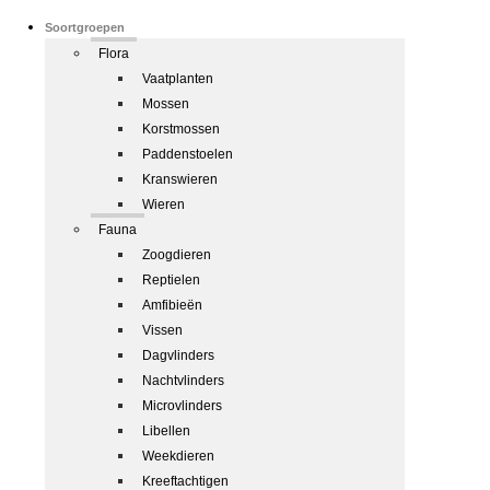
Soortgroepen
Flora
Vaatplanten
Mossen
Korstmossen
Paddenstoelen
Kranswieren
Wieren
Fauna
Zoogdieren
Reptielen
Amfibieën
Vissen
Dagvlinders
Nachtvlinders
Microvlinders
Libellen
Weekdieren
Kreeftachtigen