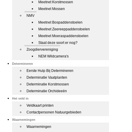
Meetnet Korstmossen
Meetnet Mossen
NMV
Meetnet Bospaddenstoelen
Meetnet Zeereeppaddenstoelen
Meetnet Moeraspaddenstoelen
Staat deze soort er nog?
Zoogdiervereniging
NEM Wildcamera's
Determineren
Eerste Hulp Bij Determineren
Determinatie Vaatplanten
Determinatie Korstmossen
Determinatie Orchideeën
Het veld in
Veldkaart printen
Contactpersonen Natuurgebieden
Waarnemingen
Waarnemingen