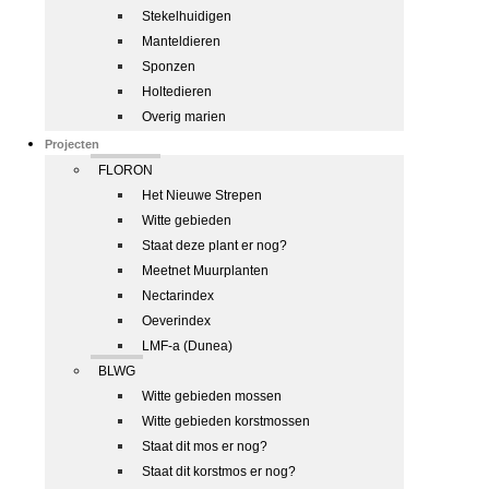
Stekelhuidigen
Manteldieren
Sponzen
Holtedieren
Overig marien
Projecten
FLORON
Het Nieuwe Strepen
Witte gebieden
Staat deze plant er nog?
Meetnet Muurplanten
Nectarindex
Oeverindex
LMF-a (Dunea)
BLWG
Witte gebieden mossen
Witte gebieden korstmossen
Staat dit mos er nog?
Staat dit korstmos er nog?