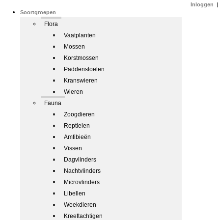
Inloggen
|
Soortgroepen
Flora
Vaatplanten
Mossen
Korstmossen
Paddenstoelen
Kranswieren
Wieren
Fauna
Zoogdieren
Reptielen
Amfibieën
Vissen
Dagvlinders
Nachtvlinders
Microvlinders
Libellen
Weekdieren
Kreeftachtigen