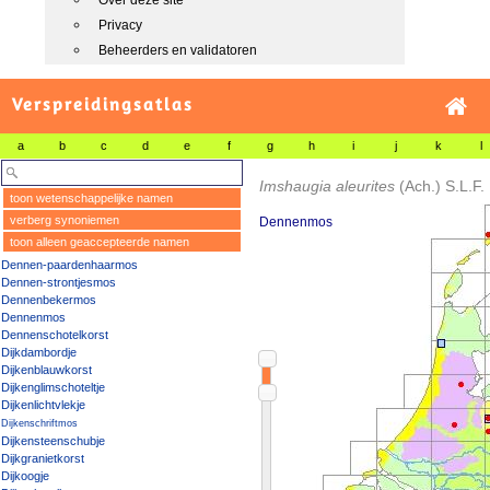
Over deze site
Privacy
Beheerders en validatoren
Verspreidingsatlas
a
b
c
d
e
f
g
h
i
j
k
l
Imshaugia aleurites
(Ach.) S.L.F.
toon wetenschappelijke namen
verberg synoniemen
Dennenmos
toon alleen geaccepteerde namen
Dennen-paardenhaarmos
Dennen-strontjesmos
Dennenbekermos
Dennenmos
Dennenschotelkorst
Dijkdambordje
Dijkenblauwkorst
Dijkenglimschoteltje
Dijkenlichtvlekje
Dijkenschriftmos
Dijkensteenschubje
Dijkgranietkorst
Dijkoogje