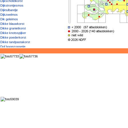
Dijkschotelkorst
Dijkstrontjesmos
Dijktulbandje
Dijkzwelmos
Dik geleimos
Dikke blauwkorst
Dikke granietkorst
Dikke knotsspijker
Dikke poederkorst
Dikke tandpastakorst
Dof boomzonnetje
Doffe schotelkorst
Donker boerenkoolmos
Donker landkaartmos
Donker muggenstrontjesmos
Donker purperschaaltje
Donker rijpmos
Donker steenschubje
Donkerbruin dijkschildmos
Donkerbruin steenschildmos
Donkerbruine schotelkorst
Donkere bomenmos
Donkere boomspiraalkorst
Donkere citroenkorst
Donkere kalkschotelkorst
Donkere kalkstippelkorst
Donkere rivierkorst
Donkere rookkorst