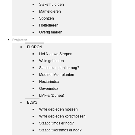
Stekelhuidigen
Manteldieren
Sponzen
Holtedieren
Overig marien
Projecten
FLORON
Het Nieuwe Strepen
Witte gebieden
Staat deze plant er nog?
Meetnet Muurplanten
Nectarindex
Oeverindex
LMF-a (Dunea)
BLWG
Witte gebieden mossen
Witte gebieden korstmossen
Staat dit mos er nog?
Staat dit korstmos er nog?