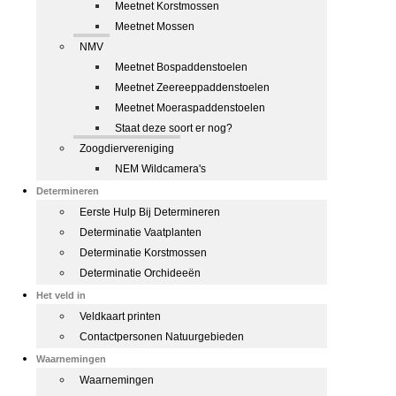
Meetnet Korstmossen
Meetnet Mossen
NMV
Meetnet Bospaddenstoelen
Meetnet Zeereeppaddenstoelen
Meetnet Moeraspaddenstoelen
Staat deze soort er nog?
Zoogdiervereniging
NEM Wildcamera's
Determineren
Eerste Hulp Bij Determineren
Determinatie Vaatplanten
Determinatie Korstmossen
Determinatie Orchideeën
Het veld in
Veldkaart printen
Contactpersonen Natuurgebieden
Waarnemingen
Waarnemingen