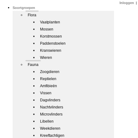
Inloggen
|
Soortgroepen
Flora
Vaatplanten
Mossen
Korstmossen
Paddenstoelen
Kranswieren
Wieren
Fauna
Zoogdieren
Reptielen
Amfibieën
Vissen
Dagvlinders
Nachtvlinders
Microvlinders
Libellen
Weekdieren
Kreeftachtigen