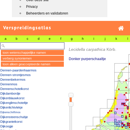
Over deze site
Privacy
Beheerders en validatoren
Verspreidingsatlas
a
b
c
d
e
f
g
h
i
j
k
l
Lecidella carpathica
Körb.
toon wetenschappelijke namen
verberg synoniemen
Donker purperschaaltje
toon alleen geaccepteerde namen
Dennen-paardenhaarmos
Dennen-strontjesmos
Dennenbekermos
Dennenmos
Dennenschotelkorst
Dijkdambordje
Dijkenblauwkorst
Dijkenglimschoteltje
Dijkenlichtvlekje
Dijkenschriftmos
Dijkensteenschubje
Dijkgranietkorst
Dijkoogje