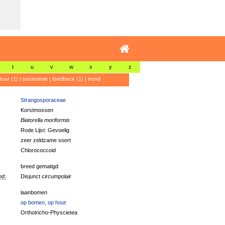
t
u
v
w
x
y
z
atuur (1)
|
taxonomie
|
feedback (1)
|
trend
Strangosporaceae
Korstmossen
Biatorella moriformis
Rode Lijst: Gevoelig
zeer zeldzame soort
Chlorococcoid
breed gematigd
nd:
Disjunct circumpolair
laanbomen
op bomen, op hout
Orthotricho-Physcietea