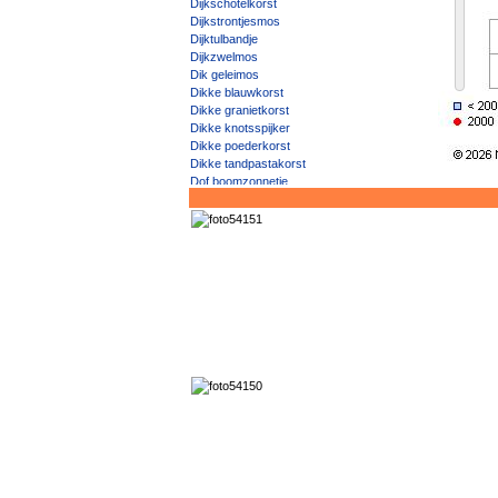
Dijkschotelkorst
Dijkstrontjesmos
Dijktulbandje
Dijkzwelmos
Dik geleimos
Dikke blauwkorst
Dikke granietkorst
Dikke knotsspijker
Dikke poederkorst
Dikke tandpastakorst
Dof boomzonnetje
Doffe schotelkorst
Donker boerenkoolmos
Donker landkaartmos
Donker muggenstrontjesmos
Donker purperschaaltje
Donker rijpmos
Donker steenschubje
Donkerbruin dijkschildmos
Donkerbruin steenschildmos
Donkerbruine schotelkorst
Donkere bomenmos
Donkere boomspiraalkorst
Donkere citroenkorst
Donkere kalkschotelkorst
Donkere kalkstippelkorst
Donkere rivierkorst
Donkere rookkorst