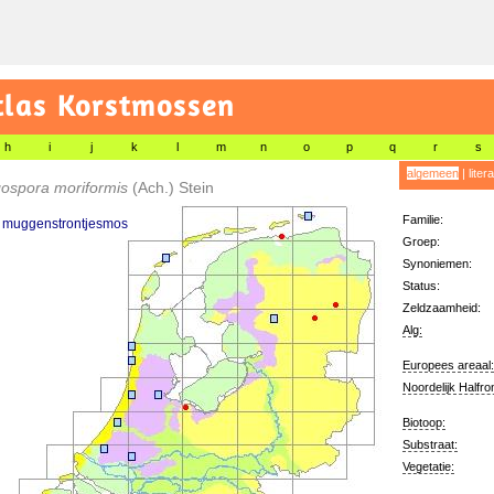
tlas Korstmossen
h
i
j
k
l
m
n
o
p
q
r
s
algemeen
|
liter
gospora moriformis
(Ach.) Stein
Familie:
 muggenstrontjesmos
Groep:
Synoniemen:
Status:
Zeldzaamheid:
Alg:
Europees areaal:
Noordelijk Halfro
Biotoop:
Substraat:
Vegetatie: