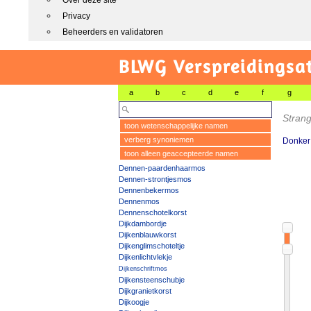
Over deze site
Privacy
Beheerders en validatoren
BLWG Verspreidingsa
a
b
c
d
e
f
g
Stran
toon wetenschappelijke namen
verberg synoniemen
Donker
toon alleen geaccepteerde namen
Dennen-paardenhaarmos
Dennen-strontjesmos
Dennenbekermos
Dennenmos
Dennenschotelkorst
Dijkdambordje
Dijkenblauwkorst
Dijkenglimschoteltje
Dijkenlichtvlekje
Dijkenschriftmos
Dijkensteenschubje
Dijkgranietkorst
Dijkoogje