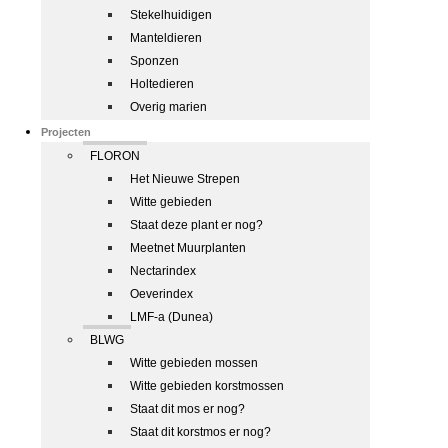
Stekelhuidigen
Manteldieren
Sponzen
Holtedieren
Overig marien
Projecten
FLORON
Het Nieuwe Strepen
Witte gebieden
Staat deze plant er nog?
Meetnet Muurplanten
Nectarindex
Oeverindex
LMF-a (Dunea)
BLWG
Witte gebieden mossen
Witte gebieden korstmossen
Staat dit mos er nog?
Staat dit korstmos er nog?