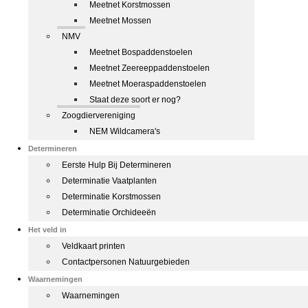
Meetnet Korstmossen
Meetnet Mossen
NMV
Meetnet Bospaddenstoelen
Meetnet Zeereeppaddenstoelen
Meetnet Moeraspaddenstoelen
Staat deze soort er nog?
Zoogdiervereniging
NEM Wildcamera's
Determineren
Eerste Hulp Bij Determineren
Determinatie Vaatplanten
Determinatie Korstmossen
Determinatie Orchideeën
Het veld in
Veldkaart printen
Contactpersonen Natuurgebieden
Waarnemingen
Waarnemingen