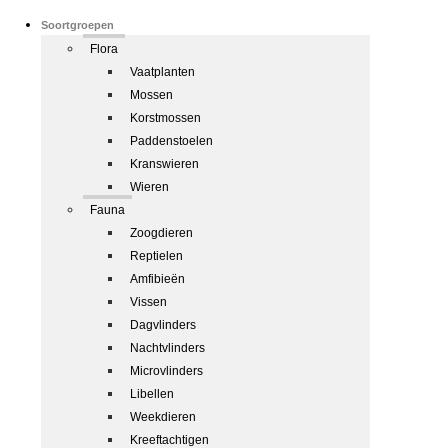
Soortgroepen
Flora
Vaatplanten
Mossen
Korstmossen
Paddenstoelen
Kranswieren
Wieren
Fauna
Zoogdieren
Reptielen
Amfibieën
Vissen
Dagvlinders
Nachtvlinders
Microvlinders
Libellen
Weekdieren
Kreeftachtigen