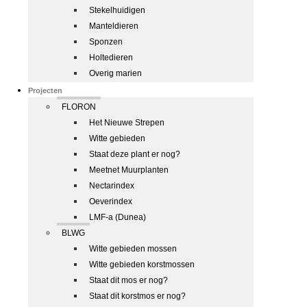
Stekelhuidigen
Manteldieren
Sponzen
Holtedieren
Overig marien
Projecten
FLORON
Het Nieuwe Strepen
Witte gebieden
Staat deze plant er nog?
Meetnet Muurplanten
Nectarindex
Oeverindex
LMF-a (Dunea)
BLWG
Witte gebieden mossen
Witte gebieden korstmossen
Staat dit mos er nog?
Staat dit korstmos er nog?