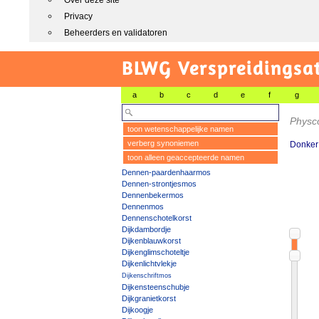
Over deze site
Privacy
Beheerders en validatoren
BLWG Verspreidingsa
a
b
c
d
e
f
g
Physc
toon wetenschappelijke namen
verberg synoniemen
Donker 
toon alleen geaccepteerde namen
Dennen-paardenhaarmos
Dennen-strontjesmos
Dennenbekermos
Dennenmos
Dennenschotelkorst
Dijkdambordje
Dijkenblauwkorst
Dijkenglimschoteltje
Dijkenlichtvlekje
Dijkenschriftmos
Dijkensteenschubje
Dijkgranietkorst
Dijkoogje