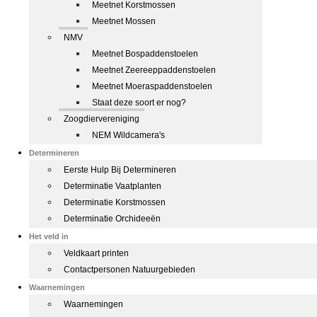
Meetnet Korstmossen
Meetnet Mossen
NMV
Meetnet Bospaddenstoelen
Meetnet Zeereeppaddenstoelen
Meetnet Moeraspaddenstoelen
Staat deze soort er nog?
Zoogdiervereniging
NEM Wildcamera's
Determineren
Eerste Hulp Bij Determineren
Determinatie Vaatplanten
Determinatie Korstmossen
Determinatie Orchideeën
Het veld in
Veldkaart printen
Contactpersonen Natuurgebieden
Waarnemingen
Waarnemingen