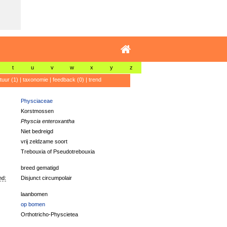
t
u
v
w
x
y
z
atuur (1)
|
taxonomie
|
feedback (0)
|
trend
Physciaceae
Korstmossen
Physcia enteroxantha
Niet bedreigd
vrij zeldzame soort
Trebouxia of Pseudotrebouxia
breed gematigd
nd:
Disjunct circumpolair
laanbomen
op bomen
Orthotricho-Physcietea