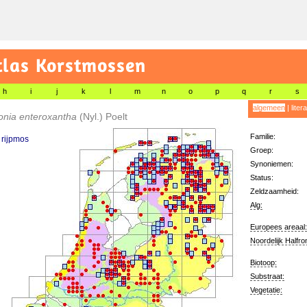
tlas Korstmossen
h
i
j
k
l
m
n
o
p
q
r
s
algemeen
|
liter
onia enteroxantha
(Nyl.) Poelt
Familie:
rijpmos
Groep:
Synoniemen:
Status:
Zeldzaamheid:
Alg:
Europees areaal:
Noordelijk Halfro
Biotoop:
Substraat:
Vegetatie: