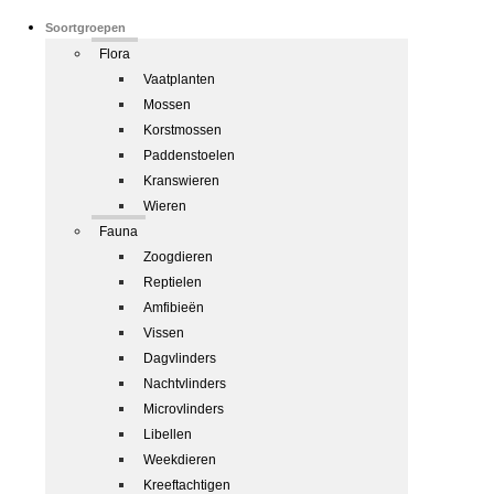
Soortgroepen
Flora
Vaatplanten
Mossen
Korstmossen
Paddenstoelen
Kranswieren
Wieren
Fauna
Zoogdieren
Reptielen
Amfibieën
Vissen
Dagvlinders
Nachtvlinders
Microvlinders
Libellen
Weekdieren
Kreeftachtigen