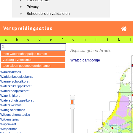
Over deze site
Privacy
Beheerders en validatoren
Verspreidingsatlas
a
b
c
d
e
f
g
h
i
j
k
l
Aspicilia grisea
Arnold
toon wetenschappelijke namen
verberg synoniemen
Wrattig dambordje
toon alleen geaccepteerde namen
Waaiertakmos
Waddenknoopjeskorst
Warme schotelkorst
Waterkalkstippelkorst
Waterknoopjeskorst
Waterkrijtkorst
Waterschotstippelkorst
Waterzwelmos
Wattig schriftmos
Wilgenschorssteeltje
Wilgenstipjes
Wilgenwrat
Wimpermos