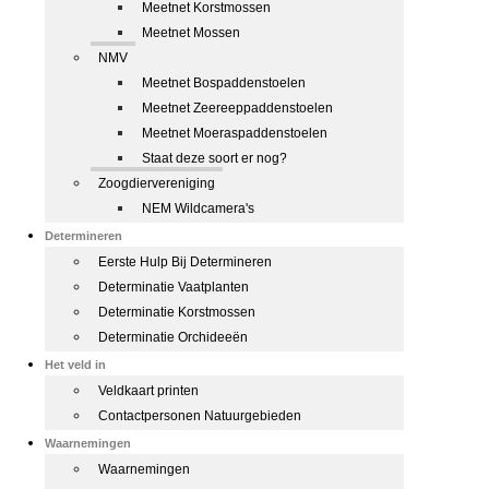
Meetnet Korstmossen
Meetnet Mossen
NMV
Meetnet Bospaddenstoelen
Meetnet Zeereeppaddenstoelen
Meetnet Moeraspaddenstoelen
Staat deze soort er nog?
Zoogdiervereniging
NEM Wildcamera's
Determineren
Eerste Hulp Bij Determineren
Determinatie Vaatplanten
Determinatie Korstmossen
Determinatie Orchideeën
Het veld in
Veldkaart printen
Contactpersonen Natuurgebieden
Waarnemingen
Waarnemingen