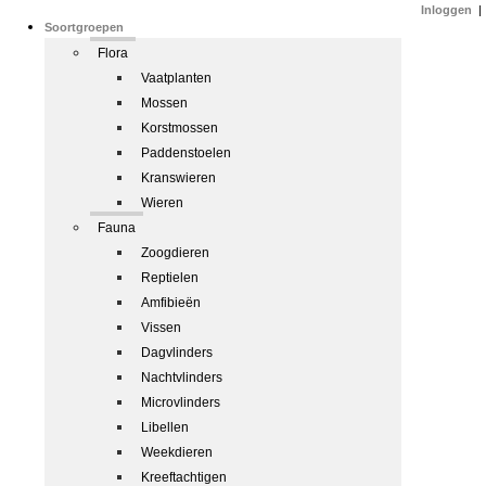
Inloggen
|
Soortgroepen
Flora
Vaatplanten
Mossen
Korstmossen
Paddenstoelen
Kranswieren
Wieren
Fauna
Zoogdieren
Reptielen
Amfibieën
Vissen
Dagvlinders
Nachtvlinders
Microvlinders
Libellen
Weekdieren
Kreeftachtigen