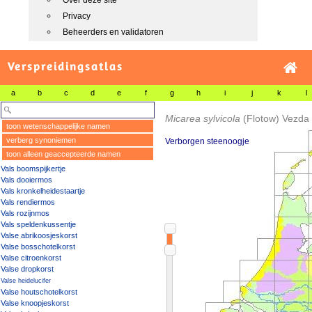
Over deze site
Privacy
Beheerders en validatoren
Verspreidingsatlas
a
b
c
d
e
f
g
h
i
j
k
l
Micarea sylvicola
(Flotow) Vezda 
toon wetenschappelijke namen
verberg synoniemen
Verborgen steenoogje
toon alleen geaccepteerde namen
Vals boomspijkertje
Vals dooiermos
Vals kronkelheidestaartje
Vals rendiermos
Vals rozijnmos
Vals speldenkussentje
Valse abrikoosjeskorst
Valse bosschotelkorst
Valse citroenkorst
Valse dropkorst
Valse heidelucifer
Valse houtschotelkorst
Valse knoopjeskorst