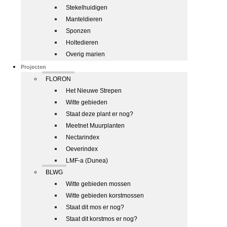
Stekelhuidigen
Manteldieren
Sponzen
Holtedieren
Overig marien
Projecten
FLORON
Het Nieuwe Strepen
Witte gebieden
Staat deze plant er nog?
Meetnet Muurplanten
Nectarindex
Oeverindex
LMF-a (Dunea)
BLWG
Witte gebieden mossen
Witte gebieden korstmossen
Staat dit mos er nog?
Staat dit korstmos er nog?