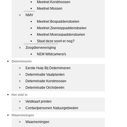
Meetnet Korstmossen
Meetnet Mossen
NMV
Meetnet Bospaddenstoelen
Meetnet Zeereeppaddenstoelen
Meetnet Moeraspaddenstoelen
Staat deze soort er nog?
Zoogdiervereniging
NEM Wildcamera's
Determineren
Eerste Hulp Bij Determineren
Determinatie Vaatplanten
Determinatie Korstmossen
Determinatie Orchideeën
Het veld in
Veldkaart printen
Contactpersonen Natuurgebieden
Waarnemingen
Waarnemingen