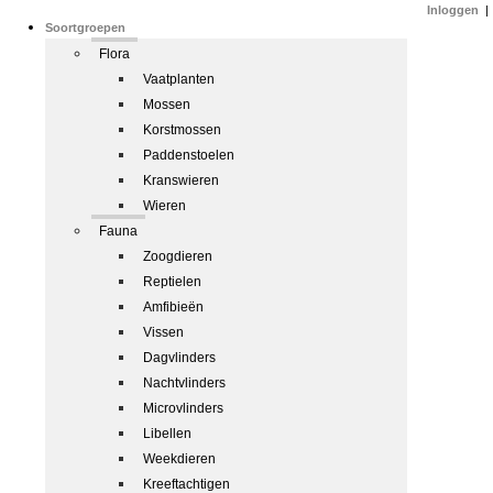
Inloggen
|
Soortgroepen
Flora
Vaatplanten
Mossen
Korstmossen
Paddenstoelen
Kranswieren
Wieren
Fauna
Zoogdieren
Reptielen
Amfibieën
Vissen
Dagvlinders
Nachtvlinders
Microvlinders
Libellen
Weekdieren
Kreeftachtigen